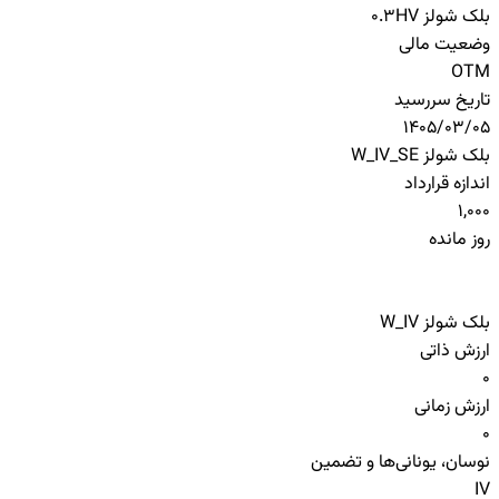
بلک شولز HV
0.3
وضعیت مالی
OTM
تاریخ سررسید
1405/03/05
بلک شولز W_IV_SE
اندازه قرارداد
1,000
روز مانده
بلک شولز W_IV
ارزش ذاتی
0
ارزش زمانی
0
نوسان، یونانی‌ها و تضمین
IV