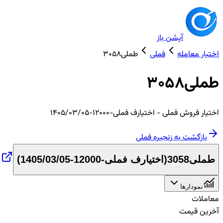
آپشن باز
اختیار معامله
فملی
طملی3058
طملی3058
اختیار
فروش
فملی
- اختیارف فملی-12000-1405/03/05
بازگشت به زنجیره
فملی
طملی3058
(
اختیارف فملی-12000-1405/03/05
)
نمودارها
معاملات
آخرین قیمت