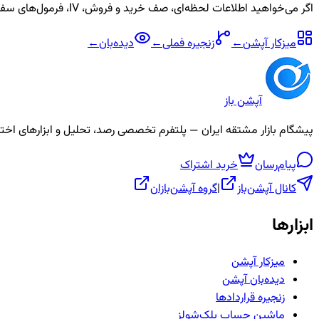
اگر می‌خواهید اطلاعات لحظه‌ای، صف خرید و فروش، IV، فرمول‌های سفارشی و آلارم برای نماد
میزکار آپشن
←
زنجیره
فملی
←
دیده‌بان
←
آپشن باز
پیشگام بازار مشتقه ایران — پلتفرم تخصصی رصد، تحلیل و ابزارهای اختیار معامله، ص
پیام‌رسان
خرید اشتراک
کانال آپشن‌باز
|
گروه آپشن‌بازان
ابزارها
میزکار آپشن
دیده‌بان آپشن
زنجیره قراردادها
ماشین حساب بلک‌شولز