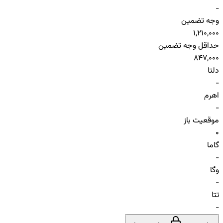
-
وجه تضمین
1,210,000
حداقل وجه تضمین
847,000
دلتا
-
اهرم
-
موقعیت باز
0
گاما
-
وگا
-
تتا
-