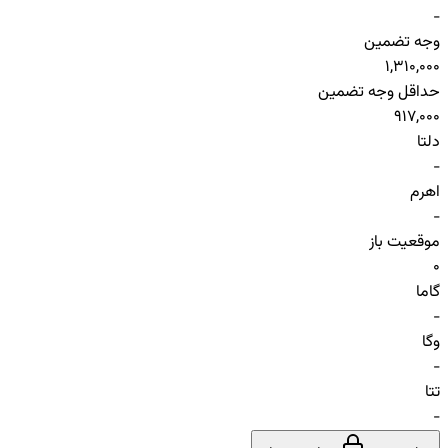
-
وجه تضمین
1,310,000
حداقل وجه تضمین
917,000
دلتا
-
اهرم
-
موقعیت باز
0
گاما
-
وگا
-
تتا
-