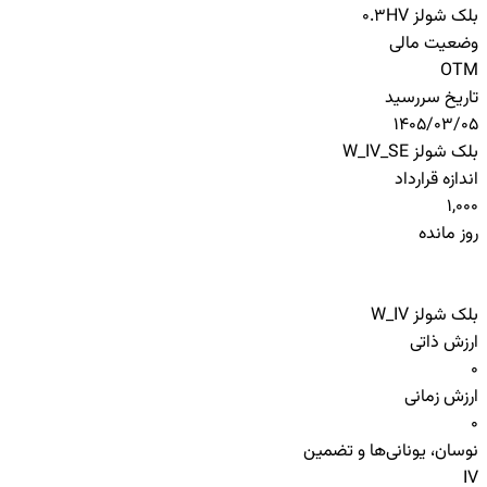
بلک شولز HV
0.3
وضعیت مالی
OTM
تاریخ سررسید
1405/03/05
بلک شولز W_IV_SE
اندازه قرارداد
1,000
روز مانده
بلک شولز W_IV
ارزش ذاتی
0
ارزش زمانی
0
نوسان، یونانی‌ها و تضمین
IV