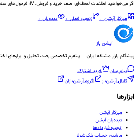
اگر می‌خواهید اطلاعات لحظه‌ای، صف خرید و فروش، IV، فرمول‌های سفارشی و آلارم برای نماد
میزکار آپشن
←
زنجیره
فملی
←
دیده‌بان
←
آپشن باز
پیشگام بازار مشتقه ایران — پلتفرم تخصصی رصد، تحلیل و ابزارهای اختیار معامله، ص
پیام‌رسان
خرید اشتراک
کانال آپشن‌باز
|
گروه آپشن‌بازان
ابزارها
میزکار آپشن
دیده‌بان آپشن
زنجیره قراردادها
ماشین حساب بلک‌شولز