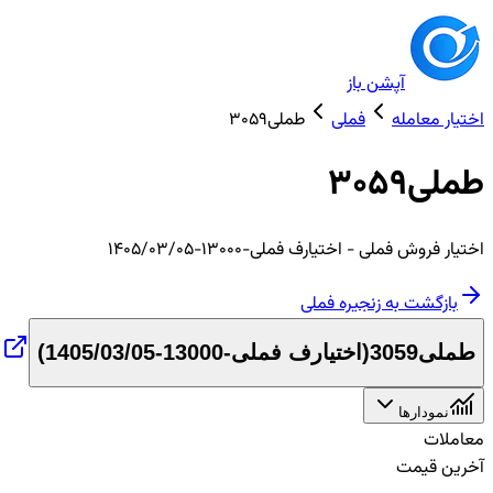
آپشن باز
اختیار معامله
فملی
طملی3059
طملی3059
اختیار
فروش
فملی
- اختیارف فملی-13000-1405/03/05
بازگشت به زنجیره
فملی
طملی3059
(
اختیارف فملی-13000-1405/03/05
)
نمودارها
معاملات
آخرین قیمت