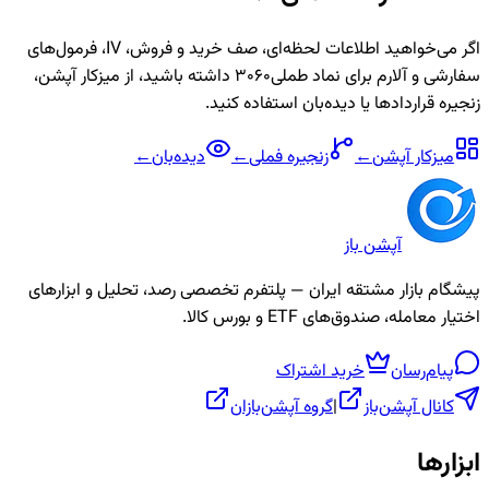
اگر می‌خواهید اطلاعات لحظه‌ای، صف خرید و فروش، IV، فرمول‌های
سفارشی و آلارم برای نماد
طملی3060
داشته باشید، از میزکار آپشن،
زنجیره قراردادها یا دیده‌بان استفاده کنید.
میزکار آپشن
←
زنجیره
فملی
←
دیده‌بان
←
آپشن باز
پیشگام بازار مشتقه ایران — پلتفرم تخصصی رصد، تحلیل و ابزارهای
اختیار معامله، صندوق‌های ETF و بورس کالا.
پیام‌رسان
خرید اشتراک
کانال آپشن‌باز
|
گروه آپشن‌بازان
ابزارها