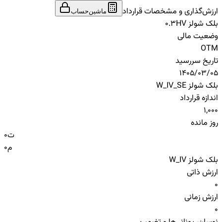
ارزش‌گذاری و مشخصات قرارداد
ماشین‌حساب
بلک شولز HV
0.3
وضعیت مالی
OTM
تاریخ سررسید
1405/03/05
بلک شولز W_IV_SE
اندازه قرارداد
1,000
روز مانده
ت
0
م
0
بلک شولز W_IV
ارزش ذاتی
0
ارزش زمانی
0