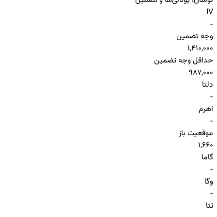
نوسان، یونانی‌ها و تضمین
IV
-
وجه تضمین
1,410,000
حداقل وجه تضمین
987,000
دلتا
-
اهرم
-
موقعیت باز
1,660
گاما
-
وگا
-
تتا