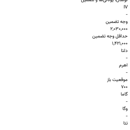
نوسان، یونانی‌ها و تضمین
IV
-
وجه تضمین
2,030,000
حداقل وجه تضمین
1,421,000
دلتا
-
اهرم
-
موقعیت باز
700
گاما
-
وگا
-
تتا