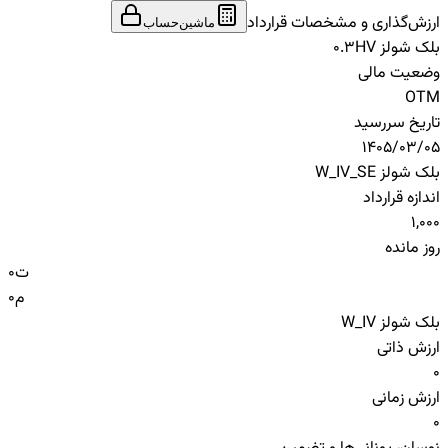
ارزش‌گذاری و مشخصات قرارداد
ماشین‌حساب
بلک شولز HV
0.3
وضعیت مالی
OTM
تاریخ سررسید
1405/03/05
بلک شولز W_IV_SE
اندازه قرارداد
1,000
روز مانده
ت
0
م
0
بلک شولز W_IV
ارزش ذاتی
0
ارزش زمانی
0