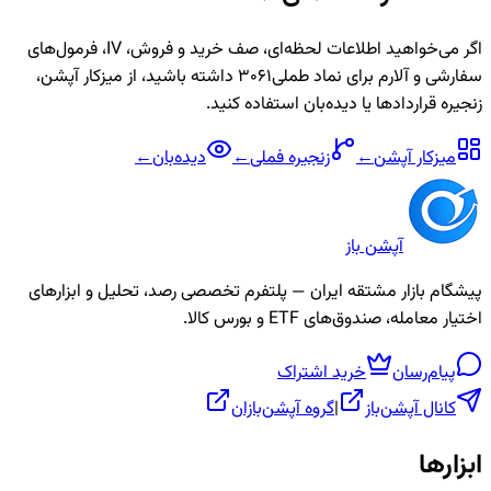
اگر می‌خواهید اطلاعات لحظه‌ای، صف خرید و فروش، IV، فرمول‌های
سفارشی و آلارم برای نماد
طملی3061
داشته باشید، از میزکار آپشن،
زنجیره قراردادها یا دیده‌بان استفاده کنید.
میزکار آپشن
←
زنجیره
فملی
←
دیده‌بان
←
آپشن باز
پیشگام بازار مشتقه ایران — پلتفرم تخصصی رصد، تحلیل و ابزارهای
اختیار معامله، صندوق‌های ETF و بورس کالا.
پیام‌رسان
خرید اشتراک
کانال آپشن‌باز
|
گروه آپشن‌بازان
ابزارها