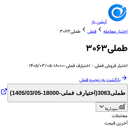
آپشن باز
اختیار معامله
فملی
طملی3063
طملی3063
اختیار
فروش
فملی
- اختیارف فملی-18000-1405/03/05
بازگشت به زنجیره
فملی
طملی3063
(
اختیارف فملی-18000-1405/03/05
)
نمودارها
معاملات
آخرین قیمت