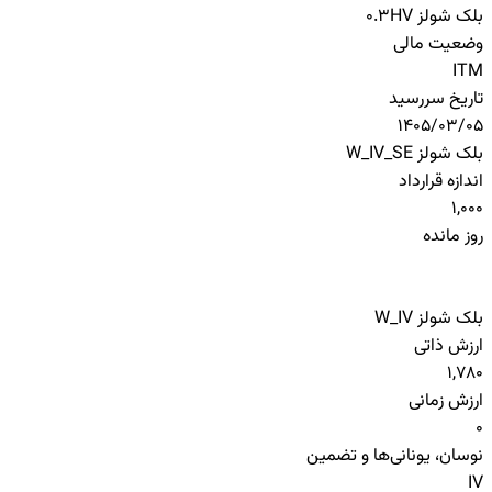
بلک شولز HV
0.3
وضعیت مالی
ITM
تاریخ سررسید
1405/03/05
بلک شولز W_IV_SE
اندازه قرارداد
1,000
روز مانده
بلک شولز W_IV
ارزش ذاتی
1,780
ارزش زمانی
0
نوسان، یونانی‌ها و تضمین
IV