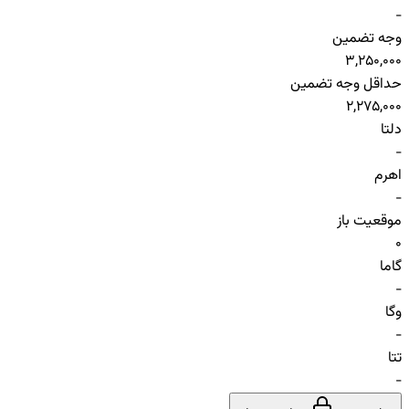
-
وجه تضمین
3,250,000
حداقل وجه تضمین
2,275,000
دلتا
-
اهرم
-
موقعیت باز
0
گاما
-
وگا
-
تتا
-