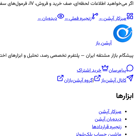
اگر می‌خواهید اطلاعات لحظه‌ای، صف خرید و فروش، IV، فرمول‌های سفارشی و آلارم برای نماد
میزکار آپشن
←
زنجیره
فملی
←
دیده‌بان
←
آپشن باز
پیشگام بازار مشتقه ایران — پلتفرم تخصصی رصد، تحلیل و ابزارهای اختیار معامله، ص
پیام‌رسان
خرید اشتراک
کانال آپشن‌باز
|
گروه آپشن‌بازان
ابزارها
میزکار آپشن
دیده‌بان آپشن
زنجیره قراردادها
ماشین حساب بلک‌شولز