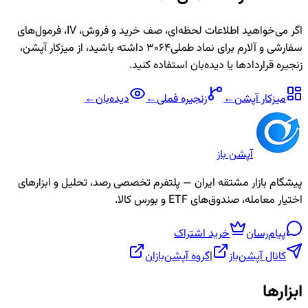
اگر می‌خواهید اطلاعات لحظه‌ای، صف خرید و فروش، IV، فرمول‌های
سفارشی و آلارم برای نماد
طملی3064
داشته باشید، از میزکار آپشن،
زنجیره قراردادها یا دیده‌بان استفاده کنید.
میزکار آپشن
←
زنجیره
فملی
←
دیده‌بان
←
آپشن باز
پیشگام بازار مشتقه ایران — پلتفرم تخصصی رصد، تحلیل و ابزارهای
اختیار معامله، صندوق‌های ETF و بورس کالا.
پیام‌رسان
خرید اشتراک
کانال آپشن‌باز
|
گروه آپشن‌بازان
ابزارها