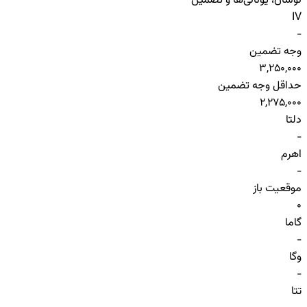
نوسان، یونانی‌ها و تضمین
IV
-
وجه تضمین
3,250,000
حداقل وجه تضمین
2,275,000
دلتا
-
اهرم
-
موقعیت باز
0
گاما
-
وگا
-
تتا