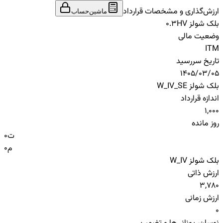
ارزش‌گذاری و مشخصات قرارداد
ماشین‌حساب
بلک شولز HV
0.3
وضعیت مالی
ITM
تاریخ سررسید
1405/03/05
بلک شولز W_IV_SE
اندازه قرارداد
1,000
روز مانده
ت
0
م
0
بلک شولز W_IV
ارزش ذاتی
3,780
ارزش زمانی
0