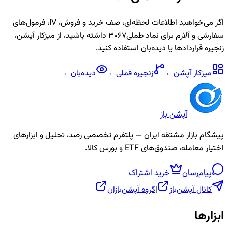
اگر می‌خواهید اطلاعات لحظه‌ای، صف خرید و فروش، IV، فرمول‌های
سفارشی و آلارم برای نماد
طملی3067
داشته باشید، از میزکار آپشن،
زنجیره قراردادها یا دیده‌بان استفاده کنید.
میزکار آپشن
←
زنجیره
فملی
←
دیده‌بان
←
آپشن باز
پیشگام بازار مشتقه ایران — پلتفرم تخصصی رصد، تحلیل و ابزارهای
اختیار معامله، صندوق‌های ETF و بورس کالا.
پیام‌رسان
خرید اشتراک
کانال آپشن‌باز
|
گروه آپشن‌بازان
ابزارها