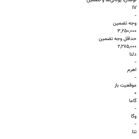
نوسان، یونانی‌ها و تضمین
IV
-
وجه تضمین
3,250,000
حداقل وجه تضمین
2,275,000
دلتا
-
اهرم
-
موقعیت باز
0
گاما
-
وگا
-
تتا