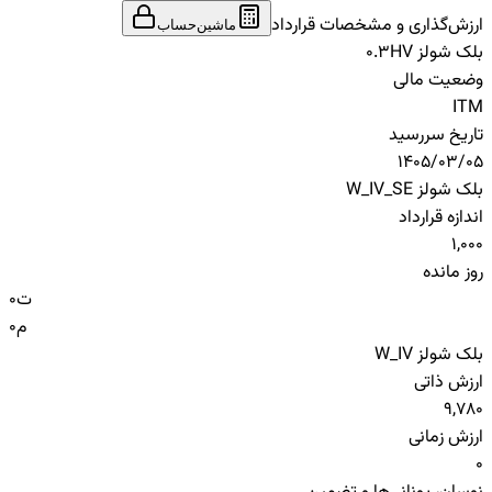
ارزش‌گذاری و مشخصات قرارداد
ماشین‌حساب
بلک شولز HV
0.3
وضعیت مالی
ITM
تاریخ سررسید
1405/03/05
بلک شولز W_IV_SE
اندازه قرارداد
1,000
روز مانده
ت
0
م
0
بلک شولز W_IV
ارزش ذاتی
9,780
ارزش زمانی
0