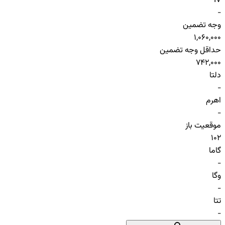
IV
-
وجه تضمین
1,060,000
حداقل وجه تضمین
742,000
دلتا
-
اهرم
-
موقعیت باز
102
گاما
-
وگا
-
تتا
-