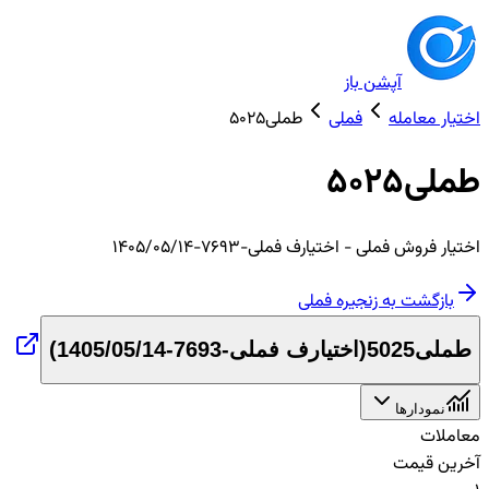
آپشن باز
اختیار معامله
فملی
طملی5025
طملی5025
اختیار
فروش
فملی
- اختیارف فملی-7693-1405/05/14
بازگشت به زنجیره
فملی
طملی5025
(
اختیارف فملی-7693-1405/05/14
)
نمودارها
معاملات
آخرین قیمت