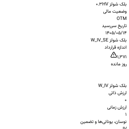
بلک شولز HV
0.3
وضعیت مالی
OTM
تاریخ سررسید
1405/05/14
بلک شولز W_IV_SE
اندازه قرارداد
1,371
روز مانده
بلک شولز W_IV
ارزش ذاتی
0
ارزش زمانی
1
نوسان، یونانی‌ها و تضمین