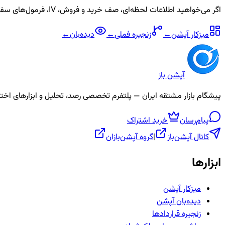
اگر می‌خواهید اطلاعات لحظه‌ای، صف خرید و فروش، IV، فرمول‌های سفارشی و آلارم برای نماد
میزکار آپشن
←
زنجیره
فملی
←
دیده‌بان
←
آپشن باز
پیشگام بازار مشتقه ایران — پلتفرم تخصصی رصد، تحلیل و ابزارهای اختیار معامله، ص
پیام‌رسان
خرید اشتراک
کانال آپشن‌باز
|
گروه آپشن‌بازان
ابزارها
میزکار آپشن
دیده‌بان آپشن
زنجیره قراردادها