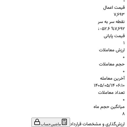
1
قیمت اعمال
7,693
نقطه سر به سر
↓
-52.6 %
7,692
قیمت پایانی
1
ارزش معاملات
0
حجم معاملات
0
آخرین معامله
1405/05/14 06:10
تعداد معاملات
0
میانگین حجم ماه
8
ارزش‌گذاری و مشخصات قرارداد
ماشین‌حساب