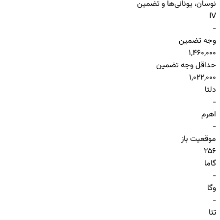
نوسان، یونانی‌ها و تضمین
IV
-
وجه تضمین
1,460,000
حداقل وجه تضمین
1,022,000
دلتا
-
اهرم
-
موقعیت باز
256
گاما
-
وگا
-
تتا