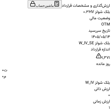
ارزش‌گذاری و مشخصات قرارداد
ماشین‌حساب
بلک شولز HV
0.3
وضعیت مالی
OTM
تاریخ سررسید
1405/05/14
بلک شولز W_IV_SE
اندازه قرارداد
1,371
روز مانده
ت
0
م
0
بلک شولز W_IV
ارزش ذاتی
0
ارزش زمانی
1