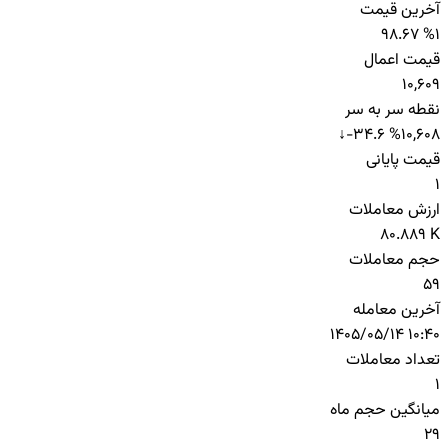
آخرین قیمت
98.67 %
1
قیمت اعمال
10,609
نقطه سر به سر
↓
-34.6 %
10,608
قیمت پایانی
1
ارزش معاملات
80.889 K
حجم معاملات
59
آخرین معامله
1405/05/14 10:40
تعداد معاملات
1
میانگین حجم ماه
29