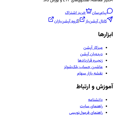
اختیار معامله، صندوق‌های ETF و بورس کالا.
پیام‌رسان
خرید اشتراک
کانال آپشن‌باز
|
گروه آپشن‌بازان
ابزارها
میزکار آپشن
دیده‌بان آپشن
زنجیره قراردادها
ماشین حساب بلک‌شولز
نقشه بازار سهام
آموزش و ارتباط
دانشنامه
راهنمای سایت
راهنمای فرمول‌نویسی