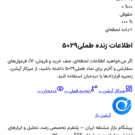
0 %
0
0
حقوقی
0
0
0 %
⚡
داده لحظه‌ای
اطلاعات زنده
طملی5029
اگر می‌خواهید اطلاعات لحظه‌ای، صف خرید و فروش، IV، فرمول‌های
سفارشی و آلارم برای نماد
طملی5029
داشته باشید، از میزکار آپشن،
زنجیره قراردادها یا دیده‌بان استفاده کنید.
میزکار آپشن
←
زنجیره
فملی
←
دیده‌بان
←
آپشن باز
پیشگام بازار مشتقه ایران — پلتفرم تخصصی رصد، تحلیل و ابزارهای