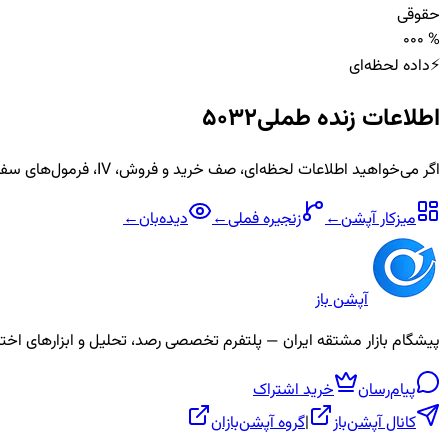
حقوقی
0
0
0 %
⚡
داده لحظه‌ای
اطلاعات زنده
طملی5032
اگر می‌خواهید اطلاعات لحظه‌ای، صف خرید و فروش، IV، فرمول‌های سفارشی و آلارم برای نماد
میزکار آپشن
←
زنجیره
فملی
←
دیده‌بان
←
آپشن باز
پیشگام بازار مشتقه ایران — پلتفرم تخصصی رصد، تحلیل و ابزارهای اختیار معامله، ص
پیام‌رسان
خرید اشتراک
کانال آپشن‌باز
|
گروه آپشن‌بازان