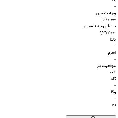
IV
-
وجه تضمین
1,960,000
حداقل وجه تضمین
1,372,000
دلتا
-
اهرم
-
موقعیت باز
766
گاما
-
وگا
-
تتا
-