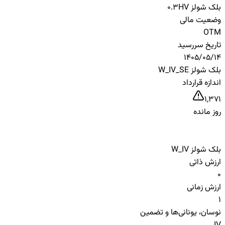
بلک شولز HV
0.3
وضعیت مالی
OTM
تاریخ سررسید
1405/05/14
بلک شولز W_IV_SE
اندازه قرارداد
1,371
روز مانده
بلک شولز W_IV
ارزش ذاتی
0
ارزش زمانی
1
نوسان، یونانی‌ها و تضمین