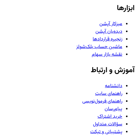
ابزارها
میزکار آپشن
دیده‌بان آپشن
زنجیره قراردادها
ماشین حساب بلک‌شولز
نقشه بازار سهام
آموزش و ارتباط
دانشنامه
راهنمای سایت
راهنمای فرمول‌نویسی
پیام‌رسان
خرید اشتراک
سؤالات متداول
پشتیبانی و تیکت