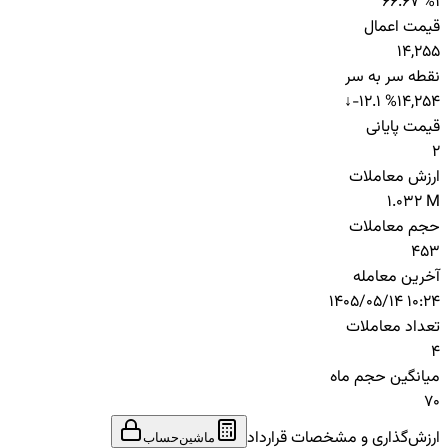
66.67 %
1
قیمت اعمال
14,255
نقطه سر به سر
↓
-12.1 %
14,254
قیمت پایانی
2
ارزش معاملات
1.032 M
حجم معاملات
453
آخرین معامله
1405/05/14 10:24
تعداد معاملات
4
میانگین حجم ماه
70
ارزش‌گذاری و مشخصات قرارداد
ماشین‌حساب