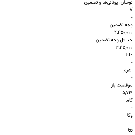
نوسان، یونانی‌ها و تضمین
IV
-
وجه تضمین
4,450,000
حداقل وجه تضمین
3,115,000
دلتا
-
اهرم
-
موقعیت باز
5,719
گاما
-
وگا
-
تتا