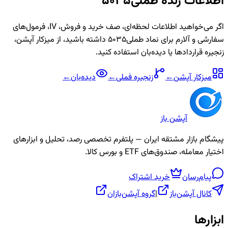
اطلاعات زنده
طملی5035
اگر می‌خواهید اطلاعات لحظه‌ای، صف خرید و فروش، IV، فرمول‌های
سفارشی و آلارم برای نماد
طملی5035
داشته باشید، از میزکار آپشن،
زنجیره قراردادها یا دیده‌بان استفاده کنید.
میزکار آپشن
←
زنجیره
فملی
←
دیده‌بان
←
آپشن باز
پیشگام بازار مشتقه ایران — پلتفرم تخصصی رصد، تحلیل و ابزارهای
اختیار معامله، صندوق‌های ETF و بورس کالا.
پیام‌رسان
خرید اشتراک
کانال آپشن‌باز
|
گروه آپشن‌بازان
ابزارها