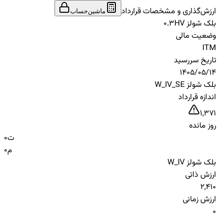
ارزش‌گذاری و مشخصات قرارداد
ماشین‌حساب
بلک شولز HV
0.3
وضعیت مالی
ITM
تاریخ سررسید
1405/05/14
بلک شولز W_IV_SE
اندازه قرارداد
1,371
روز مانده
ت
0
م
0
بلک شولز W_IV
ارزش ذاتی
2,410
ارزش زمانی
0