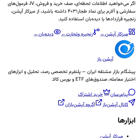
اگر می‌خواهید اطلاعات لحظه‌ای، صف خرید و فروش، IV، فرمول‌های
سفارشی و آلارم برای نماد
طجار4031
داشته باشید، از میزکار آپشن،
زنجیره قراردادها یا دیده‌بان استفاده کنید.
میزکار آپشن
←
زنجیره
وتجارت
←
دیده‌بان
←
آپشن باز
پیشگام بازار مشتقه ایران — پلتفرم تخصصی رصد، تحلیل و ابزارهای
اختیار معامله، صندوق‌های ETF و بورس کالا.
پیام‌رسان
خرید اشتراک
کانال آپشن‌باز
|
گروه آپشن‌بازان
ابزارها
میزکار آپشن