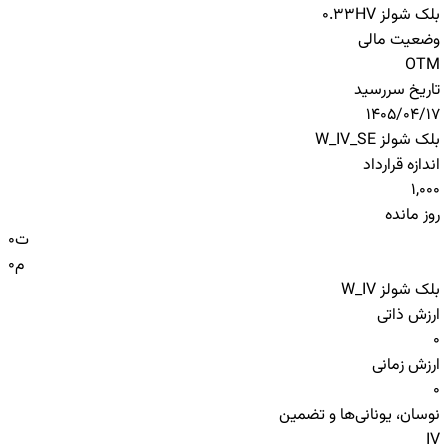
بلک شولز HV
0.33
وضعیت مالی
OTM
تاریخ سررسید
1405/04/17
بلک شولز W_IV_SE
اندازه قرارداد
1,000
روز مانده
ت
0
م
0
بلک شولز W_IV
ارزش ذاتی
0
ارزش زمانی
0
نوسان، یونانی‌ها و تضمین
IV