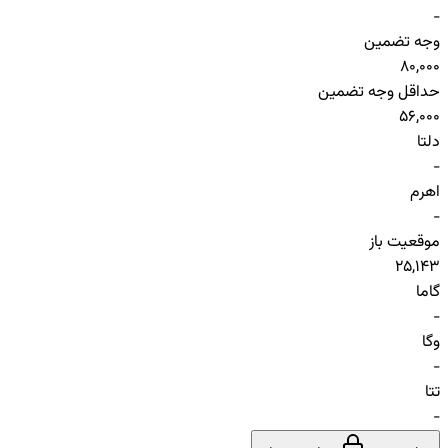
-
وجه تضمین
80,000
حداقل وجه تضمین
56,000
دلتا
-
اهرم
-
موقعیت باز
25,143
گاما
-
وگا
-
تتا
-