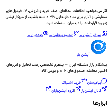
اگر می‌خواهید اطلاعات لحظه‌ای، صف خرید و فروش، IV، فرمول‌های
سفارشی و آلارم برای نماد
طوتعاون320
داشته باشید، از میزکار آپشن،
زنجیره قراردادها یا دیده‌بان استفاده کنید.
میزکار آپشن
←
زنجیره
وتعاون
←
دیده‌بان
←
آپشن باز
پیشگام بازار مشتقه ایران — پلتفرم تخصصی رصد، تحلیل و ابزارهای
اختیار معامله، صندوق‌های ETF و بورس کالا.
پیام‌رسان
خرید اشتراک
کانال آپشن‌باز
|
گروه آپشن‌بازان
ابزارها