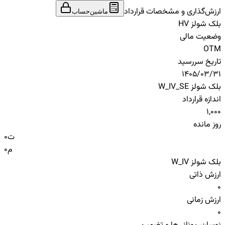
ارزش‌گذاری و مشخصات قرارداد
ماشین‌حساب
بلک شولز HV
وضعیت مالی
OTM
تاریخ سررسید
1405/03/31
بلک شولز W_IV_SE
اندازه قرارداد
1,000
روز مانده
ت
0
م
0
بلک شولز W_IV
ارزش ذاتی
0
ارزش زمانی
0