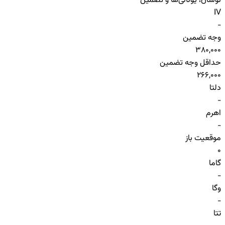
نوسان، یونانی‌ها و تضمین
IV
-
وجه تضمین
380,000
حداقل وجه تضمین
266,000
دلتا
-
اهرم
-
موقعیت باز
0
گاما
-
وگا
-
تتا