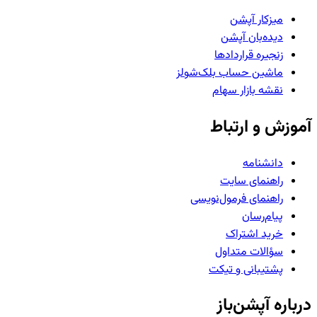
میزکار آپشن
دیده‌بان آپشن
زنجیره قراردادها
ماشین حساب بلک‌شولز
نقشه بازار سهام
آموزش و ارتباط
دانشنامه
راهنمای سایت
راهنمای فرمول‌نویسی
پیام‌رسان
خرید اشتراک
سؤالات متداول
پشتیبانی و تیکت
درباره آپشن‌باز