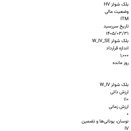
بلک شولز HV
وضعیت مالی
ITM
تاریخ سررسید
1405/03/31
بلک شولز W_IV_SE
اندازه قرارداد
1,000
روز مانده
بلک شولز W_IV
ارزش ذاتی
110
ارزش زمانی
0
نوسان، یونانی‌ها و تضمین
IV