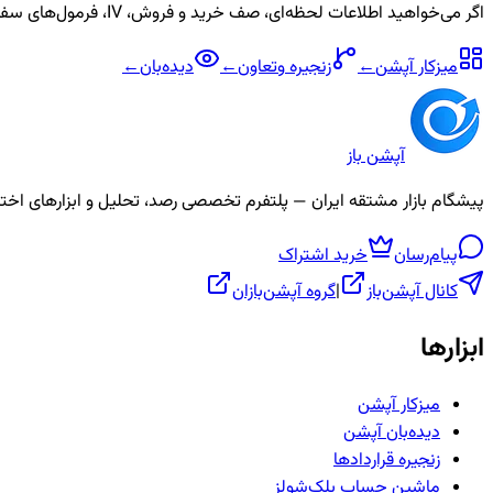
اگر می‌خواهید اطلاعات لحظه‌ای، صف خرید و فروش، IV، فرمول‌های سفارشی و آلارم برای نماد
میزکار آپشن
←
زنجیره
وتعاون
←
دیده‌بان
←
آپشن باز
پیشگام بازار مشتقه ایران — پلتفرم تخصصی رصد، تحلیل و ابزارهای اختیار معامله، ص
پیام‌رسان
خرید اشتراک
کانال آپشن‌باز
|
گروه آپشن‌بازان
ابزارها
میزکار آپشن
دیده‌بان آپشن
زنجیره قراردادها
ماشین حساب بلک‌شولز