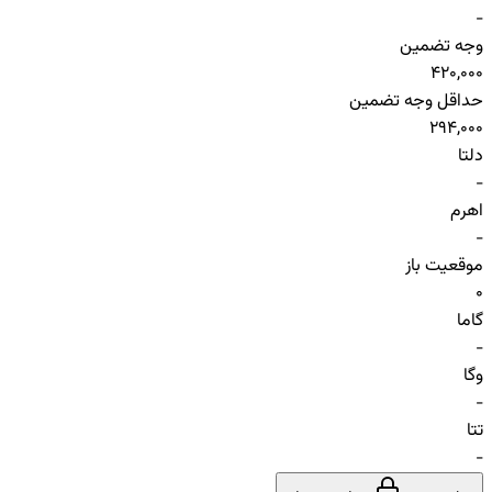
-
وجه تضمین
420,000
حداقل وجه تضمین
294,000
دلتا
-
اهرم
-
موقعیت باز
0
گاما
-
وگا
-
تتا
-