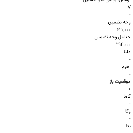
نوسان، یونانی‌ها و تضمین
IV
-
وجه تضمین
420,000
حداقل وجه تضمین
294,000
دلتا
-
اهرم
-
موقعیت باز
0
گاما
-
وگا
-
تتا