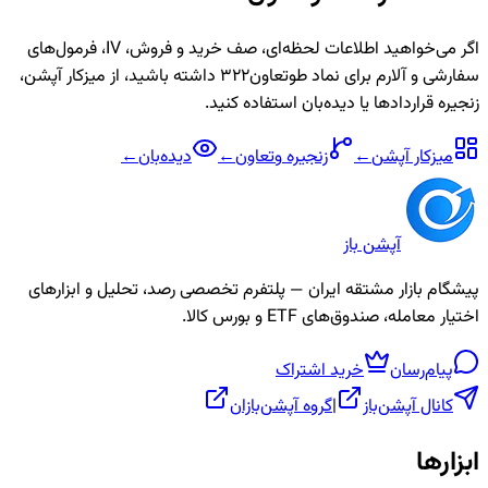
اگر می‌خواهید اطلاعات لحظه‌ای، صف خرید و فروش، IV، فرمول‌های
سفارشی و آلارم برای نماد
طوتعاون322
داشته باشید، از میزکار آپشن،
زنجیره قراردادها یا دیده‌بان استفاده کنید.
میزکار آپشن
←
زنجیره
وتعاون
←
دیده‌بان
←
آپشن باز
پیشگام بازار مشتقه ایران — پلتفرم تخصصی رصد، تحلیل و ابزارهای
اختیار معامله، صندوق‌های ETF و بورس کالا.
پیام‌رسان
خرید اشتراک
کانال آپشن‌باز
|
گروه آپشن‌بازان
ابزارها