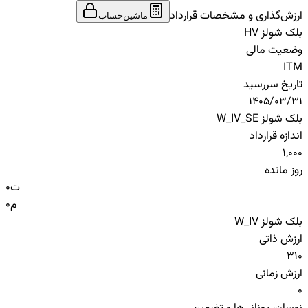
ارزش‌گذاری و مشخصات قرارداد
ماشین‌حساب
بلک شولز HV
وضعیت مالی
ITM
تاریخ سررسید
1405/03/31
بلک شولز W_IV_SE
اندازه قرارداد
1,000
روز مانده
ت
0
م
0
بلک شولز W_IV
ارزش ذاتی
310
ارزش زمانی
0