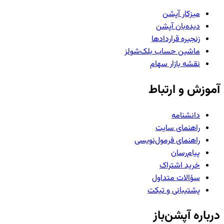
میزکار آپشن
دیده‌بان آپشن
زنجیره قراردادها
ماشین حساب بلک‌شولز
نقشه بازار سهام
آموزش و ارتباط
دانشنامه
راهنمای سایت
راهنمای فرمول‌نویسی
پیام‌رسان
خرید اشتراک
سؤالات متداول
پشتیبانی و تیکت
درباره آپشن‌باز