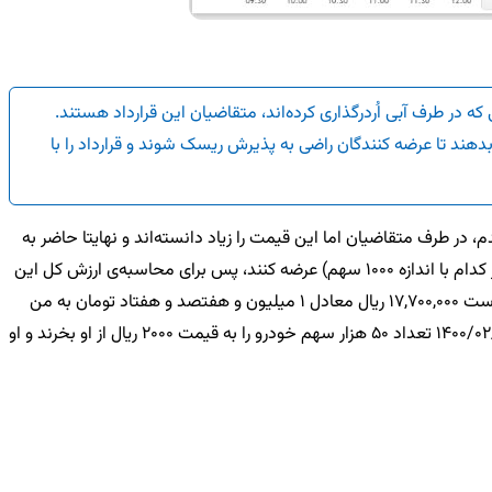
ه در طرف آبی اُردرگذاری کرده‌اند، متقاضیان این قرارداد هستند.
دهند تا عرضه کنندگان راضی به پذیرش ریسک شوند و قرارداد را با
 در طرف عرضه گفته است با وجه پرمیوم 354 ریال حاضرم با هر متقاضی که تمایل داشته باشد، تعداد 50 قرارداد ببندم، در طرف متقاضیان اما این قیمت را زیاد دانسته‌اند و نهایتا حاضر به
. در مورد بالا عرضه‌کننده حاضر است 50 قرارداد (هر کدام با اندازه 1000 سهم) عرضه کنند، پس برای محاسبه‌ی ارزش کل این
معامله باید 50 ضربدر 1000 و ضربدر قیمت پیشنهادی که 354 ریال است، بشود. به بیان ساده‌تر عرضه کننده، از طریق اُردر خود به متقاضیان گفته است 17,700,000 ریال معادل 1 میلیون و هفتصد و هفتاد تومان به من
بدهید، تا 50 قرارداد با شما ببندم. نوع قرارداد، «اختیارِ خرید» است، یعنی دارنده/دارندگان این تعداد قرارداد، اختیار خواهند داشت که در تاریخ 1400/02/08 تعداد 50 هزار سهم خودرو را به قیمت 2000 ریال از او بخرند و او