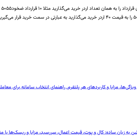
یژگی‌ها، مزایا و کاربردهای هر پلتفرم. راهنمای انتخاب سامانه برای معامل
ن به زبان ساده: کال و پوت، قیمت اعمال، سررسید، مزایا و ریسک‌ها با م