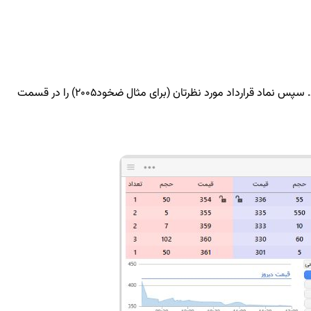
برای شروع به معامله ابتدا در قسمت زنجیره قراردادها یا دیده‌بان وبسایت آپشن‌باز از بین قراردادها ی موجود، قرارداد مورد نظر خود را انتخاب کنید. سپس نماد قرارداد مورد نظرتان (برای مثال ضخود2005) را در قسمت