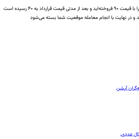
و چنانچه موقعیت فروش دارید و می‌خواهید از معامله خارج شوید همان قرارداد را به همان تعداد اردر خرید می‌گذارید مثلا 10 قرارداد ضخود5055 را با قیمت 90 فروخته‌اید و بعد از مدتی قیمت قرارداد به 40 رسیده است
ه‌گران آپشن
ثال عددی.