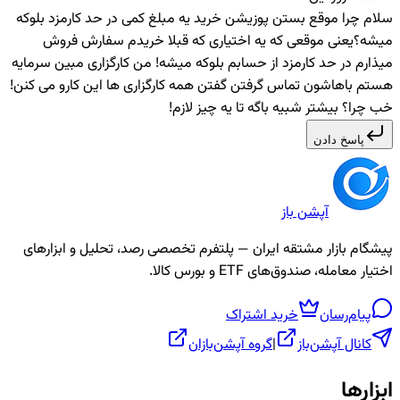
سلام چرا موقع بستن پوزیشن خرید یه مبلغ کمی در حد کارمزد بلوکه
میشه؟یعنی موقعی که یه اختیاری که قبلا خریدم سفارش فروش
میذارم در حد کارمزد از حسابم بلوکه میشه! من کارگزاری مبین سرمایه
هستم باهاشون تماس گرفتن گفتن همه کارگزاری ها این کارو می کنن!
خب چرا؟ بیشتر شبیه باگه تا یه چیز لازم!
پاسخ دادن
آپشن باز
پیشگام بازار مشتقه ایران — پلتفرم تخصصی رصد، تحلیل و ابزارهای
اختیار معامله، صندوق‌های ETF و بورس کالا.
پیام‌رسان
خرید اشتراک
کانال آپشن‌باز
|
گروه آپشن‌بازان
ابزارها