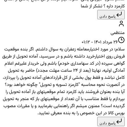
کارمزد داره ؟ تشکر از شما
پاسخ دادن
منتظمی
26 مرداد 1401 - 01:12
سلام؛ در مورد اختیارمعامله زعفران یه سوال داشتم. اگر بنده موقعیت
فروش روی اختیارخرید داشته باشم و در سررسید، آماده تحویل از طریق
گواهی سپرده (در کد سهامداری خودم) باشم ولی خریدار علیرغم اعلام
آمادگی اولیه، نهایتا (بعد از 24 ساعت مهلت مجدد) حاضر به تحویل
کامل نباشد و فقط پول بخشی از کل قراردادهای آماده تحویل را بپردازد،
در آنصورت نحوه محاسبه "کارمزد تسویه و تحویل" چگونه خواهد بود؟
آیا بنده بعنوان فروشند باید کارمزد تمام موقعیتهای باز آماده تحویل را
بپردازم یا فقط متناسب با آن تعداد از موقعیتهای باز که منجر به تحویل
گردیده است؟ ممنون میشم اگر راهنمایی بفرمایید و یا مقررات مصوب
بورس کالا در این خصوص را به بنده معرفی نمایید.
پاسخ دادن