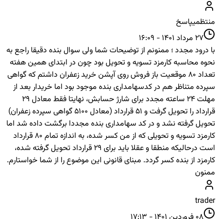
منتظمی
پاسخ
27 مرداد 1401 - 16:09
با درود مجدد ؛ ممنونم از توضیحات شما ولی سوال بنده دقیقا راجع به
نحوه محاسبه کارمزد تسویه و تحویل بود چون در ابتدای همین هفته
تعداد 80 موقعیت باز فروش روی آپشن خرید زعفران داشتم که گواهی
سپرده متناظر هم در کدسهامداری بنده موجود بود اما خریدار بعد از
مهلت 24 ساعته مجدد برای شارژ حسابش، نهایتا فقط معادل 29
قرارداد را تحویل گرفت و 51 قرارداد (معادل 5100 گواهی سپرده زعفران)
تحویل گرفته نشد و در کد سهامداری بنده مجددا برگشت داده شد اما
کارمزد تسویه و تحویلی که از من کسر شده، به اندازه تمام 80 قرارداد
است درحالیکه منطقا و عقلا باید برای 29 قرارداد تحویل گرفته شده،
کارمزد از بنده کسر گردد. مبنای قانونی این موضوع را از شما خواستارم.
ممنون
trader
08 فروردین 1401 - 17:13