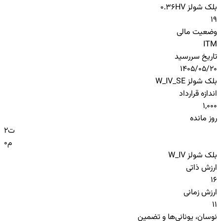
بلک شولز HV
0.36
19
وضعیت مالی
ITM
تاریخ سررسید
1405/05/20
بلک شولز W_IV_SE
اندازه قرارداد
1,000
روز مانده
ت
2
م
0
بلک شولز W_IV
ارزش ذاتی
16
ارزش زمانی
11
نوسان، یونانی‌ها و تضمین