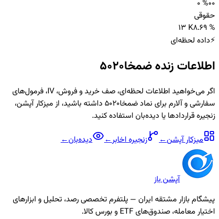
0 %
0
0
حقوقی
1
3 K
8.69 %
⚡
داده لحظه‌ای
اطلاعات زنده
ضمخا5020
اگر می‌خواهید اطلاعات لحظه‌ای، صف خرید و فروش، IV، فرمول‌های
سفارشی و آلارم برای نماد
ضمخا5020
داشته باشید، از میزکار آپشن،
زنجیره قراردادها یا دیده‌بان استفاده کنید.
میزکار آپشن
←
زنجیره
اخابر
←
دیده‌بان
←
آپشن باز
پیشگام بازار مشتقه ایران — پلتفرم تخصصی رصد، تحلیل و ابزارهای
اختیار معامله، صندوق‌های ETF و بورس کالا.