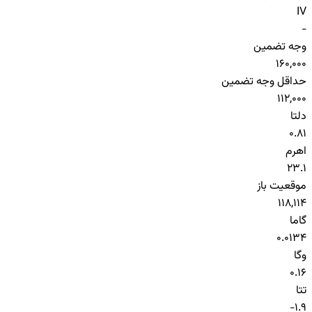
IV
-
وجه تضمین
160,000
حداقل وجه تضمین
112,000
دلتا
0.81
اهرم
23.1
موقعیت باز
118,114
گاما
0.0134
وگا
0.16
تتا
-1.9