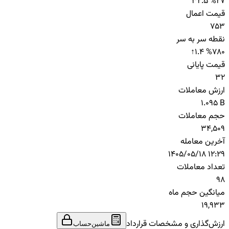
32.5 %
27
قیمت اعمال
753
نقطه سر به سر
↑
1.4 %
780
قیمت پایانی
32
ارزش معاملات
1.095 B
حجم معاملات
34,509
آخرین معامله
1405/05/18 12:29
تعداد معاملات
98
میانگین حجم ماه
19,933
ارزش‌گذاری و مشخصات قرارداد
ماشین‌حساب