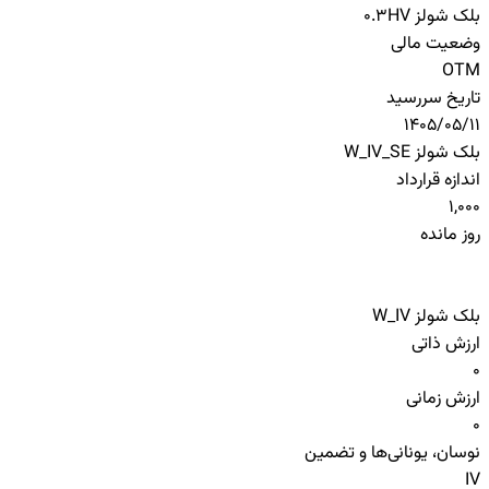
بلک شولز HV
0.3
وضعیت مالی
OTM
تاریخ سررسید
1405/05/11
بلک شولز W_IV_SE
اندازه قرارداد
1,000
روز مانده
بلک شولز W_IV
ارزش ذاتی
0
ارزش زمانی
0
نوسان، یونانی‌ها و تضمین
IV