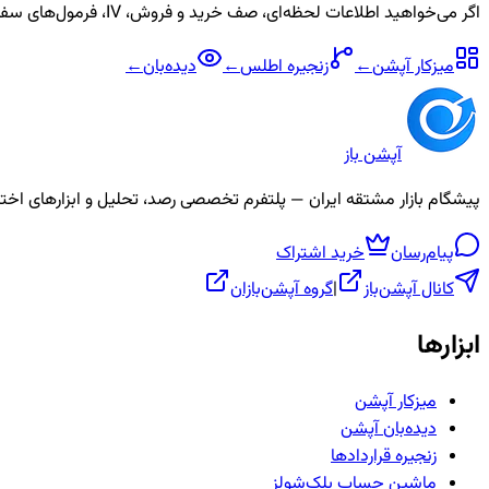
اگر می‌خواهید اطلاعات لحظه‌ای، صف خرید و فروش، IV، فرمول‌های سفارشی و آلارم برای نماد
میزکار آپشن
←
زنجیره
اطلس
←
دیده‌بان
←
آپشن باز
پیشگام بازار مشتقه ایران — پلتفرم تخصصی رصد، تحلیل و ابزارهای اختیار معامله، ص
پیام‌رسان
خرید اشتراک
کانال آپشن‌باز
|
گروه آپشن‌بازان
ابزارها
میزکار آپشن
دیده‌بان آپشن
زنجیره قراردادها
ماشین حساب بلک‌شولز