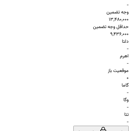
-
وجه تضمین
13,480,000
حداقل وجه تضمین
9,436,000
دلتا
-
اهرم
-
موقعیت باز
0
گاما
-
وگا
-
تتا
-