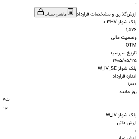
-
ارزش‌گذاری و مشخصات قرارداد
ماشین‌حساب
بلک شولز HV
0.3
1,576
وضعیت مالی
OTM
تاریخ سررسید
1405/05/25
بلک شولز W_IV_SE
اندازه قرارداد
1,000
روز مانده
ت
7
م
0
بلک شولز W_IV
ارزش ذاتی
0
ارزش زمانی