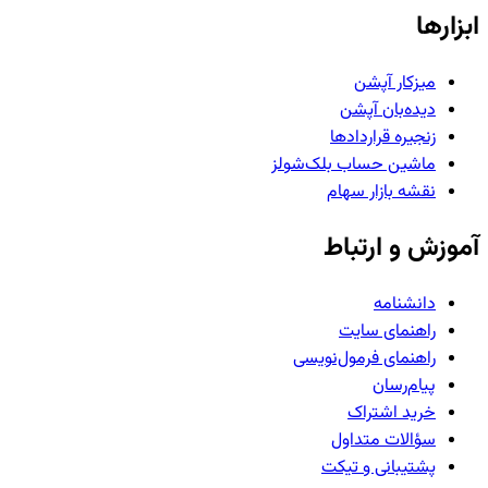
ابزارها
میزکار آپشن
دیده‌بان آپشن
زنجیره قراردادها
ماشین حساب بلک‌شولز
نقشه بازار سهام
آموزش و ارتباط
دانشنامه
راهنمای سایت
راهنمای فرمول‌نویسی
پیام‌رسان
خرید اشتراک
سؤالات متداول
پشتیبانی و تیکت