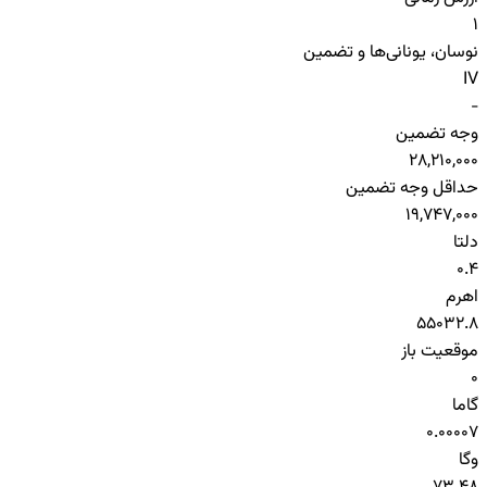
1
نوسان، یونانی‌ها و تضمین
IV
-
وجه تضمین
28,210,000
حداقل وجه تضمین
19,747,000
دلتا
0.4
اهرم
55032.8
موقعیت باز
0
گاما
0.00007
وگا