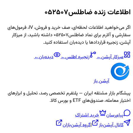
اطلاعات زنده
ضاطلس052507
اگر می‌خواهید اطلاعات لحظه‌ای، صف خرید و فروش، IV، فرمول‌های
سفارشی و آلارم برای نماد
ضاطلس052507
داشته باشید، از میزکار
آپشن، زنجیره قراردادها یا دیده‌بان استفاده کنید.
میزکار آپشن
←
زنجیره
اطلس
←
دیده‌بان
←
آپشن باز
پیشگام بازار مشتقه ایران — پلتفرم تخصصی رصد، تحلیل و ابزارهای
اختیار معامله، صندوق‌های ETF و بورس کالا.
پیام‌رسان
خرید اشتراک
کانال آپشن‌باز
|
گروه آپشن‌بازان