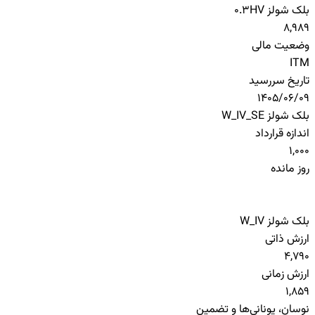
بلک شولز HV
0.3
8,989
وضعیت مالی
ITM
تاریخ سررسید
1405/06/09
بلک شولز W_IV_SE
اندازه قرارداد
1,000
روز مانده
بلک شولز W_IV
ارزش ذاتی
4,790
ارزش زمانی
1,859
نوسان، یونانی‌ها و تضمین