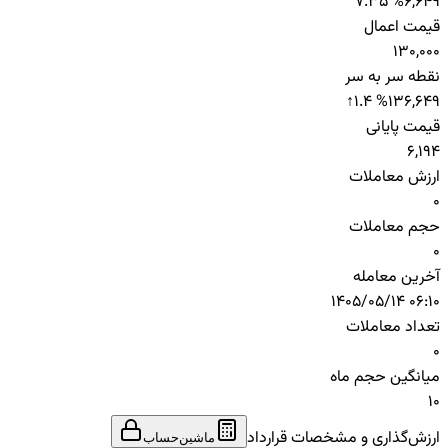
7.35 %
6,649
قیمت اعمال
130,000
نقطه سر به سر
↑
1.4 %
136,649
قیمت پایانی
6,194
ارزش معاملات
0
حجم معاملات
0
آخرین معامله
1405/05/14 06:10
تعداد معاملات
0
میانگین حجم ماه
10
ارزش‌گذاری و مشخصات قرارداد
ماشین‌حساب