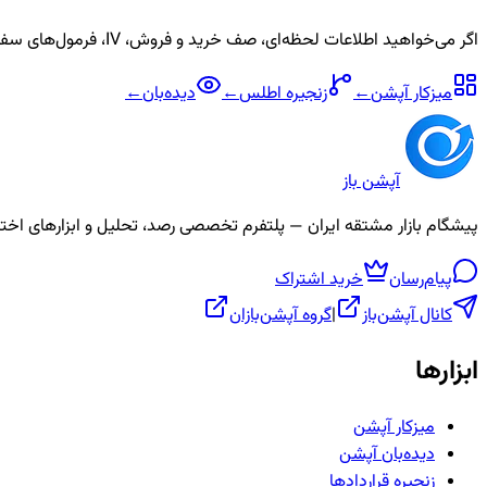
اگر می‌خواهید اطلاعات لحظه‌ای، صف خرید و فروش، IV، فرمول‌های سفارشی و آلارم برای نماد
میزکار آپشن
←
زنجیره
اطلس
←
دیده‌بان
←
آپشن باز
پیشگام بازار مشتقه ایران — پلتفرم تخصصی رصد، تحلیل و ابزارهای اختیار معامله، ص
پیام‌رسان
خرید اشتراک
کانال آپشن‌باز
|
گروه آپشن‌بازان
ابزارها
میزکار آپشن
دیده‌بان آپشن
زنجیره قراردادها