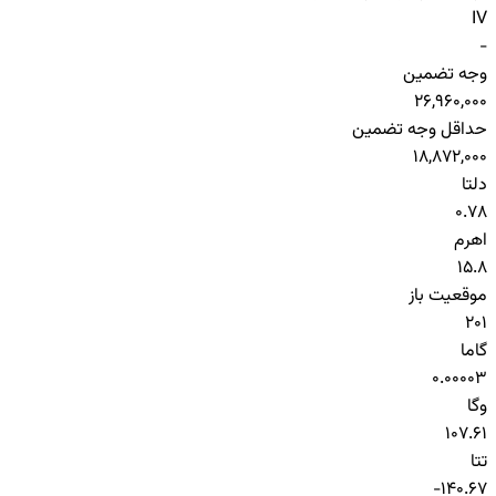
IV
-
وجه تضمین
26,960,000
حداقل وجه تضمین
18,872,000
دلتا
0.78
اهرم
15.8
موقعیت باز
201
گاما
0.00003
وگا
107.61
تتا
-140.67