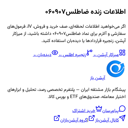
اطلاعات زنده
ضاطلس060907
اگر می‌خواهید اطلاعات لحظه‌ای، صف خرید و فروش، IV، فرمول‌های
سفارشی و آلارم برای نماد
ضاطلس060907
داشته باشید، از میزکار
آپشن، زنجیره قراردادها یا دیده‌بان استفاده کنید.
میزکار آپشن
←
زنجیره
اطلس
←
دیده‌بان
←
آپشن باز
پیشگام بازار مشتقه ایران — پلتفرم تخصصی رصد، تحلیل و ابزارهای
اختیار معامله، صندوق‌های ETF و بورس کالا.
پیام‌رسان
خرید اشتراک
کانال آپشن‌باز
|
گروه آپشن‌بازان