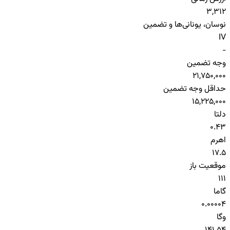
3,312
نوسان، یونانی‌ها و تضمین
IV
-
وجه تضمین
21,750,000
حداقل وجه تضمین
15,225,000
دلتا
0.43
اهرم
17.5
موقعیت باز
111
گاما
0.00004
وگا