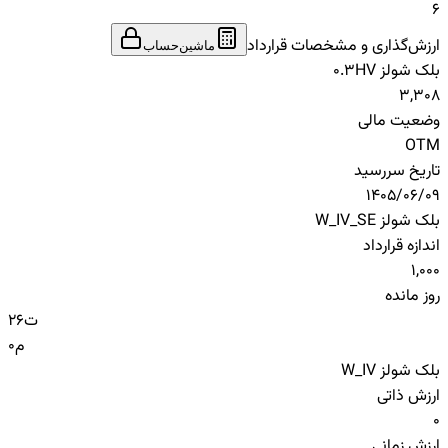
6
ارزش‌گذاری و مشخصات قرارداد
ماشین‌حساب
بلک شولز HV
0.3
3,308
وضعیت مالی
OTM
تاریخ سررسید
1405/06/09
بلک شولز W_IV_SE
اندازه قرارداد
1,000
روز مانده
ت
26
م
0
بلک شولز W_IV
ارزش ذاتی
0
ارزش زمانی