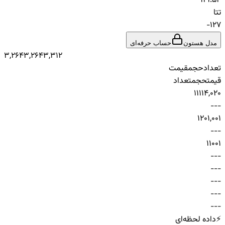
141.54
تتا
-127
مدل هستون
حساب حرفه‌ای
3,264
3,264
3,312
تعداد
حجم
قیمت
قیمت
حجم
تعداد
1
111
4,020
-
-
-
1
20
1,001
-
-
-
1
100
1
-
-
-
-
-
-
-
-
-
-
-
-
-
-
-
⚡
داده لحظه‌ای