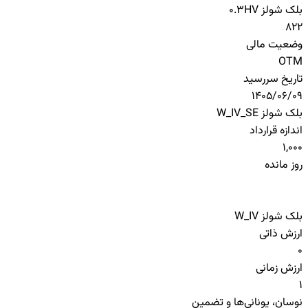
بلک شولز HV
0.3
822
وضعیت مالی
OTM
تاریخ سررسید
1405/06/09
بلک شولز W_IV_SE
اندازه قرارداد
1,000
روز مانده
بلک شولز W_IV
ارزش ذاتی
0
ارزش زمانی
1
نوسان، یونانی‌ها و تضمین