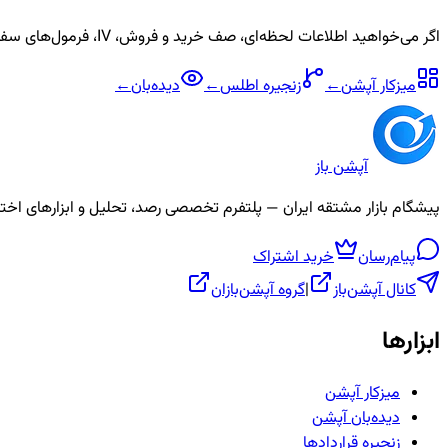
اگر می‌خواهید اطلاعات لحظه‌ای، صف خرید و فروش، IV، فرمول‌های سفارشی و آلارم برای نماد
میزکار آپشن
←
زنجیره
اطلس
←
دیده‌بان
←
آپشن باز
پیشگام بازار مشتقه ایران — پلتفرم تخصصی رصد، تحلیل و ابزارهای اختیار معامله، ص
پیام‌رسان
خرید اشتراک
کانال آپشن‌باز
|
گروه آپشن‌بازان
ابزارها
میزکار آپشن
دیده‌بان آپشن
زنجیره قراردادها