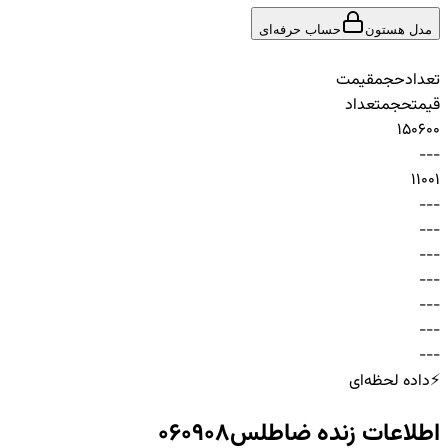
مدل هستون
حساب حرفه‌ای
تعداد
حجم
قیمت
قیمت
حجم
تعداد
1
50
600
-
-
-
1
100
1
-
-
-
-
-
-
-
-
-
-
-
-
-
-
-
-
-
-
-
-
-
⚡
داده لحظه‌ای
اطلاعات زنده
ضاطلس060908