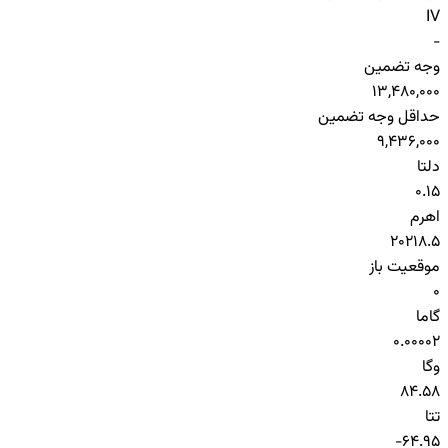
IV
-
وجه تضمین
13,480,000
حداقل وجه تضمین
9,436,000
دلتا
0.15
اهرم
20218.5
موقعیت باز
0
گاما
0.00002
وگا
84.58
تتا
-64.95