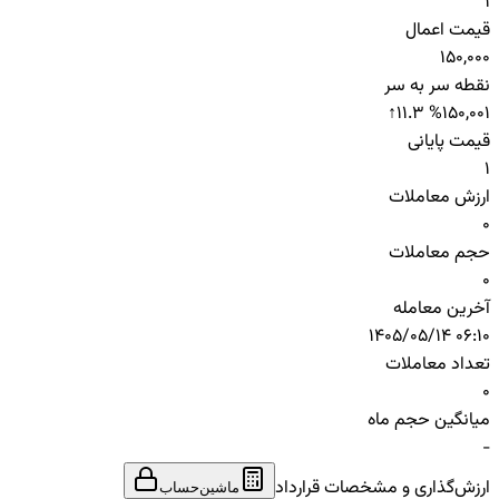
1
قیمت اعمال
150,000
نقطه سر به سر
↑
11.3 %
150,001
قیمت پایانی
1
ارزش معاملات
0
حجم معاملات
0
آخرین معامله
1405/05/14 06:10
تعداد معاملات
0
میانگین حجم ماه
-
ارزش‌گذاری و مشخصات قرارداد
ماشین‌حساب