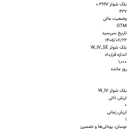
بلک شولز HV
0.3
427
وضعیت مالی
OTM
تاریخ سررسید
1405/06/22
بلک شولز W_IV_SE
اندازه قرارداد
1,000
روز مانده
بلک شولز W_IV
ارزش ذاتی
0
ارزش زمانی
1
نوسان، یونانی‌ها و تضمین