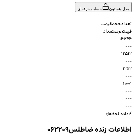
مدل هستون
حساب حرفه‌ای
تعداد
حجم
قیمت
قیمت
حجم
تعداد
1
44
44
-
-
-
1
25
12
-
-
-
1
25
2
-
-
-
1
100
1
-
-
-
-
-
-
-
-
-
⚡
داده لحظه‌ای
اطلاعات زنده
ضاطلس062209