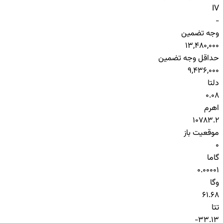
IV
-
وجه تضمین
13,480,000
حداقل وجه تضمین
9,436,000
دلتا
0.08
اهرم
10783.2
موقعیت باز
0
گاما
0.00001
وگا
61.68
تتا
-33.13