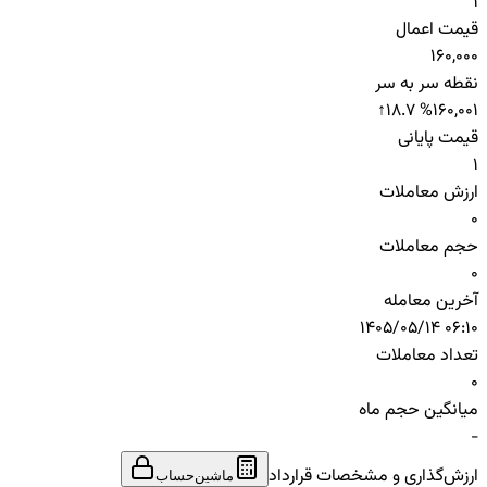
1
قیمت اعمال
160,000
نقطه سر به سر
↑
18.7 %
160,001
قیمت پایانی
1
ارزش معاملات
0
حجم معاملات
0
آخرین معامله
1405/05/14 06:10
تعداد معاملات
0
میانگین حجم ماه
-
ارزش‌گذاری و مشخصات قرارداد
ماشین‌حساب