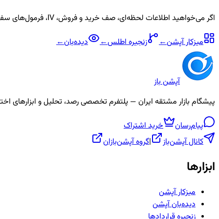
اگر می‌خواهید اطلاعات لحظه‌ای، صف خرید و فروش، IV، فرمول‌های سفارشی و آلارم برای نماد
میزکار آپشن
←
زنجیره
اطلس
←
دیده‌بان
←
آپشن باز
پیشگام بازار مشتقه ایران — پلتفرم تخصصی رصد، تحلیل و ابزارهای اختیار معامله، ص
پیام‌رسان
خرید اشتراک
کانال آپشن‌باز
|
گروه آپشن‌بازان
ابزارها
میزکار آپشن
دیده‌بان آپشن
زنجیره قراردادها