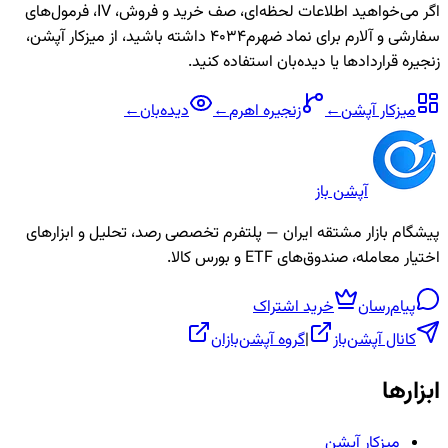
اگر می‌خواهید اطلاعات لحظه‌ای، صف خرید و فروش، IV، فرمول‌های
سفارشی و آلارم برای نماد
ضهرم4034
داشته باشید، از میزکار آپشن،
زنجیره قراردادها یا دیده‌بان استفاده کنید.
میزکار آپشن
←
زنجیره
اهرم
←
دیده‌بان
←
آپشن باز
پیشگام بازار مشتقه ایران — پلتفرم تخصصی رصد، تحلیل و ابزارهای
اختیار معامله، صندوق‌های ETF و بورس کالا.
پیام‌رسان
خرید اشتراک
کانال آپشن‌باز
|
گروه آپشن‌بازان
ابزارها
میزکار آپشن