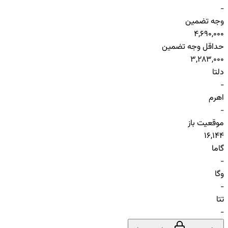
-
وجه تضمین
4,690,000
حداقل وجه تضمین
3,283,000
دلتا
-
اهرم
-
موقعیت باز
16,144
گاما
-
وگا
-
تتا
-