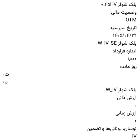
بلک شولز HV
0.45
وضعیت مالی
OTM
تاریخ سررسید
1405/04/31
بلک شولز W_IV_SE
اندازه قرارداد
1,000
روز مانده
ت
0
م
0
بلک شولز W_IV
ارزش ذاتی
0
ارزش زمانی
0
نوسان، یونانی‌ها و تضمین
IV