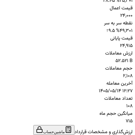
28.45 %
25,301
قیمت اعمال
24,000
نقطه سر به سر
↑
9.5 %
49,301
قیمت پایانی
24,915
ارزش معاملات
52.521 B
حجم معاملات
2,108
آخرین معامله
1405/05/14 12:27
تعداد معاملات
108
میانگین حجم ماه
715
ارزش‌گذاری و مشخصات قرارداد
ماشین‌حساب