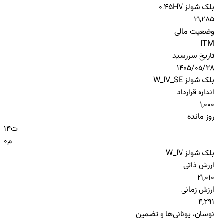
بلک شولز HV
0.45
21,285
وضعیت مالی
ITM
تاریخ سررسید
1405/05/28
بلک شولز W_IV_SE
اندازه قرارداد
1,000
روز مانده
ت
14
م
0
بلک شولز W_IV
ارزش ذاتی
21,010
ارزش زمانی
4,291
نوسان، یونانی‌ها و تضمین