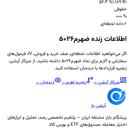
56.4 %
1.189 K
1
حقوقی
0
0
0 %
⚡
داده لحظه‌ای
اطلاعات زنده
ضهرم5026
اگر می‌خواهید اطلاعات لحظه‌ای، صف خرید و فروش، IV، فرمول‌های
سفارشی و آلارم برای نماد
ضهرم5026
داشته باشید، از میزکار آپشن،
زنجیره قراردادها یا دیده‌بان استفاده کنید.
میزکار آپشن
←
زنجیره
اهرم
←
دیده‌بان
←
آپشن باز
پیشگام بازار مشتقه ایران — پلتفرم تخصصی رصد، تحلیل و ابزارهای
اختیار معامله، صندوق‌های ETF و بورس کالا.