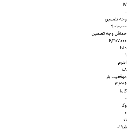
IV
-
وجه تضمین
9,010,000
حداقل وجه تضمین
6,307,000
دلتا
1
اهرم
1.8
موقعیت باز
3,536
گاما
0
وگا
0
تتا
-19.5