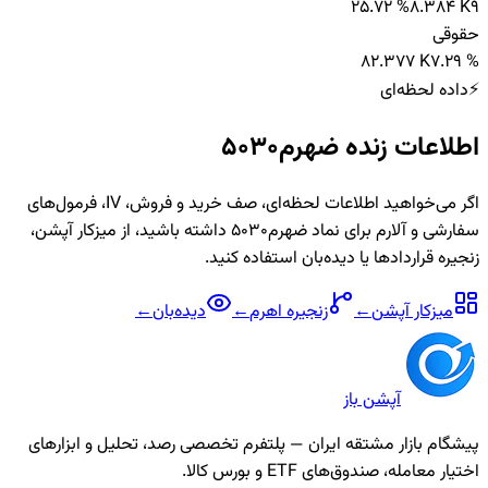
25.72 %
8.384 K
9
حقوقی
8
2.377 K
7.29 %
⚡
داده لحظه‌ای
اطلاعات زنده
ضهرم5030
اگر می‌خواهید اطلاعات لحظه‌ای، صف خرید و فروش، IV، فرمول‌های
سفارشی و آلارم برای نماد
ضهرم5030
داشته باشید، از میزکار آپشن،
زنجیره قراردادها یا دیده‌بان استفاده کنید.
میزکار آپشن
←
زنجیره
اهرم
←
دیده‌بان
←
آپشن باز
پیشگام بازار مشتقه ایران — پلتفرم تخصصی رصد، تحلیل و ابزارهای
اختیار معامله، صندوق‌های ETF و بورس کالا.