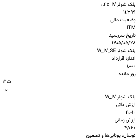
بلک شولز HV
0.45
11,399
وضعیت مالی
ITM
تاریخ سررسید
1405/05/28
بلک شولز W_IV_SE
اندازه قرارداد
1,000
روز مانده
ت
14
م
0
بلک شولز W_IV
ارزش ذاتی
11,010
ارزش زمانی
4,740
نوسان، یونانی‌ها و تضمین