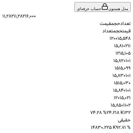
مدل هستون
حساب حرفه‌ای
11,282
11,282
16,000
تعداد
حجم
قیمت
قیمت
حجم
تعداد
1
200
15,548
15,810
21
1
1
2
15,105
15,820
10
1
1
5
15,099
15,830
10
1
1
5
15,030
15,840
10
1
1
20
15,021
15,850
110
2
74.28 %
24.218 K
132
حقیقی
148
30.225 K
92.71 %