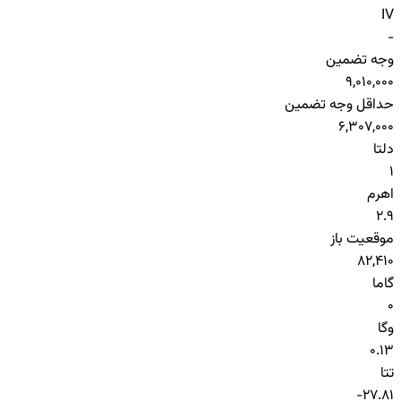
IV
-
وجه تضمین
9,010,000
حداقل وجه تضمین
6,307,000
دلتا
1
اهرم
2.9
موقعیت باز
82,410
گاما
0
وگا
0.13
تتا
-27.81