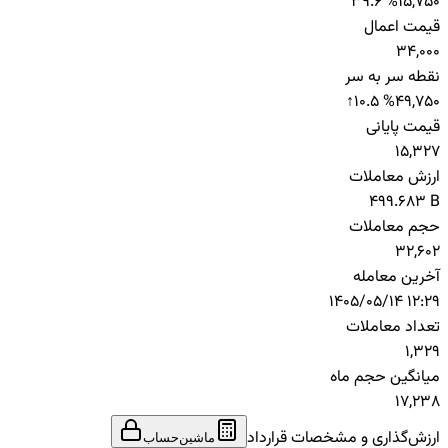
39.6 %
15,750
قیمت اعمال
34,000
نقطه سر به سر
↑
10.5 %
49,750
قیمت پایانی
15,327
ارزش معاملات
499.683 B
حجم معاملات
32,602
آخرین معامله
1405/05/14 12:29
تعداد معاملات
1,329
میانگین حجم ماه
17,238
ارزش‌گذاری و مشخصات قرارداد
ماشین‌حساب