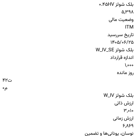
بلک شولز HV
0.45
5,398
وضعیت مالی
ITM
تاریخ سررسید
1405/06/25
بلک شولز W_IV_SE
اندازه قرارداد
1,000
روز مانده
ت
42
م
0
بلک شولز W_IV
ارزش ذاتی
3,010
ارزش زمانی
6,869
نوسان، یونانی‌ها و تضمین