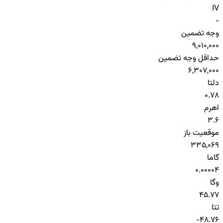
IV
-
وجه تضمین
9,010,000
حداقل وجه تضمین
6,307,000
دلتا
0.78
اهرم
3.6
موقعیت باز
335,069
گاما
0.00004
وگا
45.77
تتا
-48.76