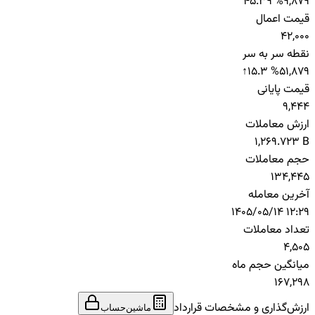
45.39 %
9,879
قیمت اعمال
42,000
نقطه سر به سر
↑
15.3 %
51,879
قیمت پایانی
9,444
ارزش معاملات
1,269.723 B
حجم معاملات
134,445
آخرین معامله
1405/05/14 12:29
تعداد معاملات
4,505
میانگین حجم ماه
167,298
ارزش‌گذاری و مشخصات قرارداد
ماشین‌حساب