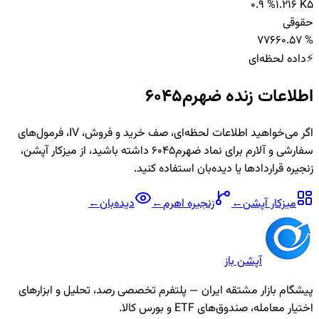
0.9 %
1.216 K
5
حقوقی
7
766
0.57 %
⚡
داده لحظه‌ای
اطلاعات زنده
ضهرم6045
اگر می‌خواهید اطلاعات لحظه‌ای، صف خرید و فروش، IV، فرمول‌های
سفارشی و آلارم برای نماد
ضهرم6045
داشته باشید، از میزکار آپشن،
زنجیره قراردادها یا دیده‌بان استفاده کنید.
میزکار آپشن
←
زنجیره
اهرم
←
دیده‌بان
←
آپشن باز
پیشگام بازار مشتقه ایران — پلتفرم تخصصی رصد، تحلیل و ابزارهای
اختیار معامله، صندوق‌های ETF و بورس کالا.