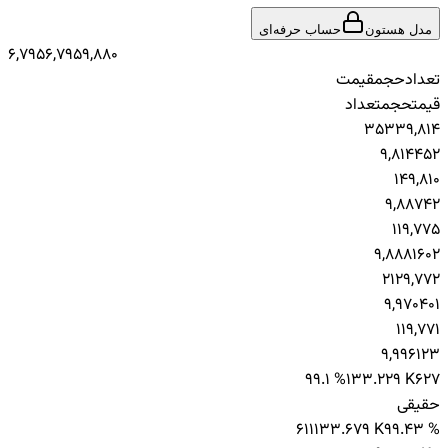
مدل هستون
حساب حرفه‌ای
6,795
6,795
9,880
تعداد
حجم
قیمت
قیمت
حجم
تعداد
3
533
9,814
9,814
45
2
1
4
9,810
9,887
4
2
1
1
9,775
9,888
160
2
2
12
9,772
9,970
40
1
1
1
9,771
9,996
12
3
99.1 %
133.229 K
627
حقیقی
611
133.679 K
99.43 %