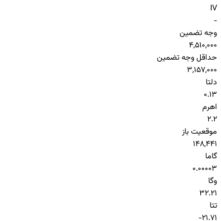
IV
-
وجه تضمین
4,510,000
حداقل وجه تضمین
3,157,000
دلتا
0.13
اهرم
2.2
موقعیت باز
148,441
گاما
0.00003
وگا
32.21
تتا
-21.71