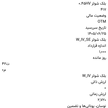
بلک شولز HV
0.45
417
وضعیت مالی
OTM
تاریخ سررسید
1405/06/25
بلک شولز W_IV_SE
اندازه قرارداد
1,000
روز مانده
ت
42
م
0
بلک شولز W_IV
ارزش ذاتی
0
ارزش زمانی
2,720
نوسان، یونانی‌ها و تضمین