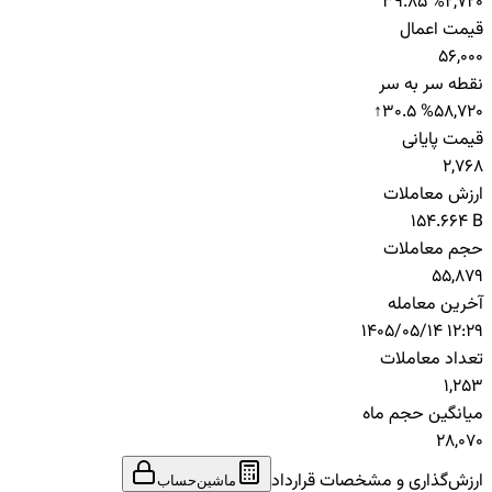
39.85 %
2,720
قیمت اعمال
56,000
نقطه سر به سر
↑
30.5 %
58,720
قیمت پایانی
2,768
ارزش معاملات
154.664 B
حجم معاملات
55,879
آخرین معامله
1405/05/14 12:29
تعداد معاملات
1,253
میانگین حجم ماه
28,070
ارزش‌گذاری و مشخصات قرارداد
ماشین‌حساب