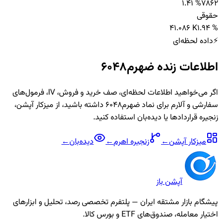
1.41 %
786
2
حقوقی
4
1.086 K
1.94 %
⚡
داده لحظه‌ای
اطلاعات زنده
ضهرم6048
اگر می‌خواهید اطلاعات لحظه‌ای، صف خرید و فروش، IV، فرمول‌های
سفارشی و آلارم برای نماد
ضهرم6048
داشته باشید، از میزکار آپشن،
زنجیره قراردادها یا دیده‌بان استفاده کنید.
میزکار آپشن
←
زنجیره
اهرم
←
دیده‌بان
←
آپشن باز
پیشگام بازار مشتقه ایران — پلتفرم تخصصی رصد، تحلیل و ابزارهای
اختیار معامله، صندوق‌های ETF و بورس کالا.