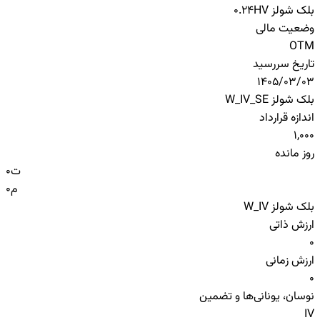
بلک شولز HV
0.24
وضعیت مالی
OTM
تاریخ سررسید
1405/03/03
بلک شولز W_IV_SE
اندازه قرارداد
1,000
روز مانده
ت
0
م
0
بلک شولز W_IV
ارزش ذاتی
0
ارزش زمانی
0
نوسان، یونانی‌ها و تضمین
IV