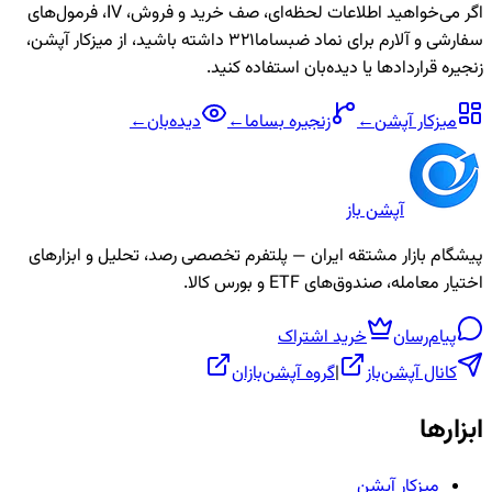
اگر می‌خواهید اطلاعات لحظه‌ای، صف خرید و فروش، IV، فرمول‌های
سفارشی و آلارم برای نماد
ضبساما321
داشته باشید، از میزکار آپشن،
زنجیره قراردادها یا دیده‌بان استفاده کنید.
میزکار آپشن
←
زنجیره
بساما
←
دیده‌بان
←
آپشن باز
پیشگام بازار مشتقه ایران — پلتفرم تخصصی رصد، تحلیل و ابزارهای
اختیار معامله، صندوق‌های ETF و بورس کالا.
پیام‌رسان
خرید اشتراک
کانال آپشن‌باز
|
گروه آپشن‌بازان
ابزارها
میزکار آپشن