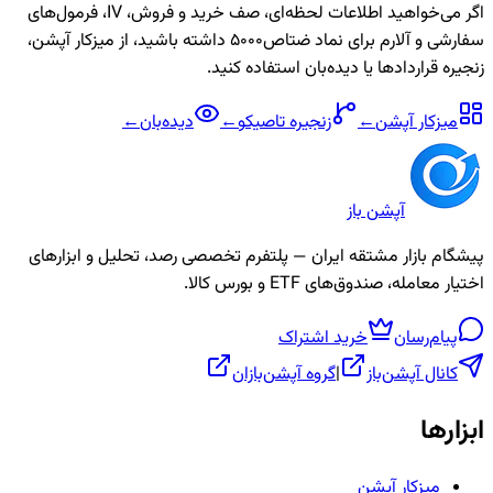
اگر می‌خواهید اطلاعات لحظه‌ای، صف خرید و فروش، IV، فرمول‌های
سفارشی و آلارم برای نماد
ضتاص5000
داشته باشید، از میزکار آپشن،
زنجیره قراردادها یا دیده‌بان استفاده کنید.
میزکار آپشن
←
زنجیره
تاصیکو
←
دیده‌بان
←
آپشن باز
پیشگام بازار مشتقه ایران — پلتفرم تخصصی رصد، تحلیل و ابزارهای
اختیار معامله، صندوق‌های ETF و بورس کالا.
پیام‌رسان
خرید اشتراک
کانال آپشن‌باز
|
گروه آپشن‌بازان
ابزارها
میزکار آپشن