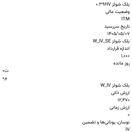
بلک شولز HV
0.39
وضعیت مالی
ITM
تاریخ سررسید
1405/05/07
بلک شولز W_IV_SE
اندازه قرارداد
1,000
روز مانده
ت
0
م
0
بلک شولز W_IV
ارزش ذاتی
12,470
ارزش زمانی
0
نوسان، یونانی‌ها و تضمین
IV