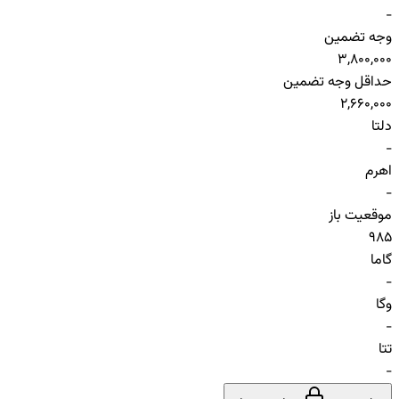
-
وجه تضمین
3,800,000
حداقل وجه تضمین
2,660,000
دلتا
-
اهرم
-
موقعیت باز
985
گاما
-
وگا
-
تتا
-