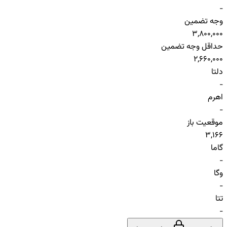
-
وجه تضمین
3,800,000
حداقل وجه تضمین
2,660,000
دلتا
-
اهرم
-
موقعیت باز
3,166
گاما
-
وگا
-
تتا
-