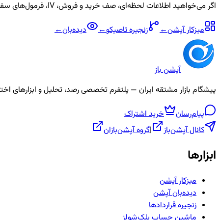
اگر می‌خواهید اطلاعات لحظه‌ای، صف خرید و فروش، IV، فرمول‌های سفارشی و آلارم برای نماد
میزکار آپشن
←
زنجیره
تاصیکو
←
دیده‌بان
←
آپشن باز
پیشگام بازار مشتقه ایران — پلتفرم تخصصی رصد، تحلیل و ابزارهای اختیار معامله، ص
پیام‌رسان
خرید اشتراک
کانال آپشن‌باز
|
گروه آپشن‌بازان
ابزارها
میزکار آپشن
دیده‌بان آپشن
زنجیره قراردادها
ماشین حساب بلک‌شولز