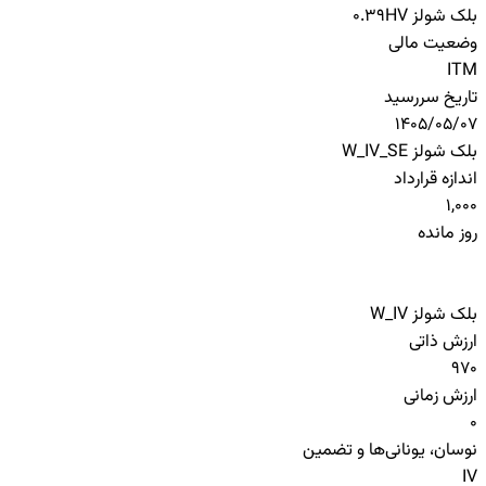
بلک شولز HV
0.39
وضعیت مالی
ITM
تاریخ سررسید
1405/05/07
بلک شولز W_IV_SE
اندازه قرارداد
1,000
روز مانده
بلک شولز W_IV
ارزش ذاتی
970
ارزش زمانی
0
نوسان، یونانی‌ها و تضمین
IV