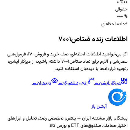
0 %
0
0
حقوقی
0
0
0 %
⚡
داده لحظه‌ای
اطلاعات زنده
ضتاص7001
اگر می‌خواهید اطلاعات لحظه‌ای، صف خرید و فروش، IV، فرمول‌های
سفارشی و آلارم برای نماد
ضتاص7001
داشته باشید، از میزکار آپشن،
زنجیره قراردادها یا دیده‌بان استفاده کنید.
میزکار آپشن
←
زنجیره
تاصیکو
←
دیده‌بان
←
آپشن باز
پیشگام بازار مشتقه ایران — پلتفرم تخصصی رصد، تحلیل و ابزارهای
اختیار معامله، صندوق‌های ETF و بورس کالا.