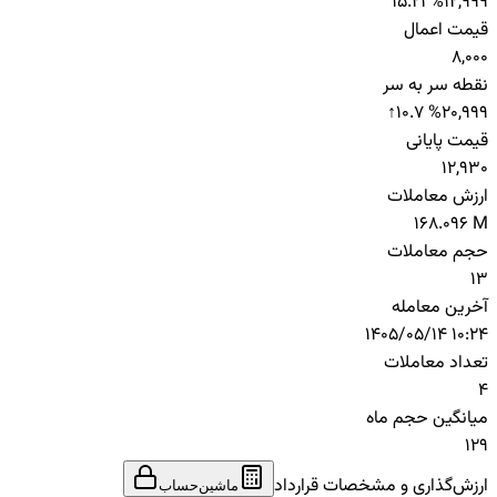
15.21 %
12,999
قیمت اعمال
8,000
نقطه سر به سر
↑
10.7 %
20,999
قیمت پایانی
12,930
ارزش معاملات
168.096 M
حجم معاملات
13
آخرین معامله
1405/05/14 10:24
تعداد معاملات
4
میانگین حجم ماه
129
ارزش‌گذاری و مشخصات قرارداد
ماشین‌حساب