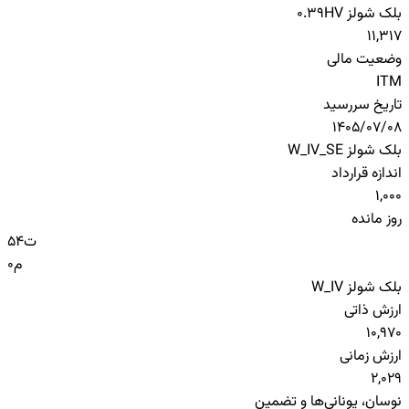
بلک شولز HV
0.39
11,317
وضعیت مالی
ITM
تاریخ سررسید
1405/07/08
بلک شولز W_IV_SE
اندازه قرارداد
1,000
روز مانده
ت
54
م
0
بلک شولز W_IV
ارزش ذاتی
10,970
ارزش زمانی
2,029
نوسان، یونانی‌ها و تضمین