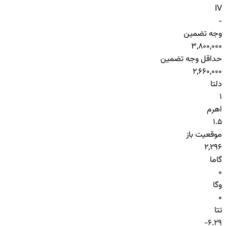
IV
-
وجه تضمین
3,800,000
حداقل وجه تضمین
2,660,000
دلتا
1
اهرم
1.5
موقعیت باز
2,296
گاما
0
وگا
0
تتا
-6.29