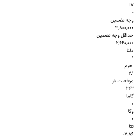
IV
-
وجه تضمین
3,800,000
حداقل وجه تضمین
2,660,000
دلتا
1
اهرم
2.1
موقعیت باز
242
گاما
0
وگا
0
تتا
-7.86