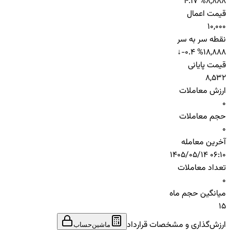
4.17 %
8,888
قیمت اعمال
10,000
نقطه سر به سر
↓
-0.4 %
18,888
قیمت پایانی
8,532
ارزش معاملات
0
حجم معاملات
0
آخرین معامله
1405/05/14 06:10
تعداد معاملات
0
میانگین حجم ماه
15
ارزش‌گذاری و مشخصات قرارداد
ماشین‌حساب