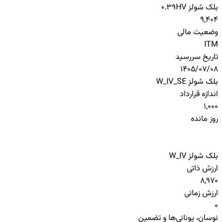
بلک شولز HV
0.39
9,404
وضعیت مالی
ITM
تاریخ سررسید
1405/07/08
بلک شولز W_IV_SE
اندازه قرارداد
1,000
روز مانده
بلک شولز W_IV
ارزش ذاتی
8,970
ارزش زمانی
0
نوسان، یونانی‌ها و تضمین