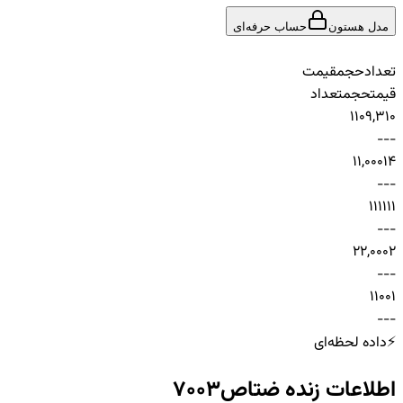
مدل هستون
حساب حرفه‌ای
تعداد
حجم
قیمت
قیمت
حجم
تعداد
1
10
9,310
-
-
-
1
1,000
14
-
-
-
1
111
11
-
-
-
2
2,000
2
-
-
-
1
100
1
-
-
-
⚡
داده لحظه‌ای
اطلاعات زنده
ضتاص7003