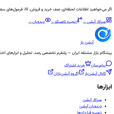
اگر می‌خواهید اطلاعات لحظه‌ای، صف خرید و فروش، IV، فرمول‌های سفارشی و آلارم برای نماد
میزکار آپشن
←
زنجیره
تاصیکو
←
دیده‌بان
←
آپشن باز
پیشگام بازار مشتقه ایران — پلتفرم تخصصی رصد، تحلیل و ابزارهای اختیار معامله، ص
پیام‌رسان
خرید اشتراک
کانال آپشن‌باز
|
گروه آپشن‌بازان
ابزارها
میزکار آپشن
دیده‌بان آپشن
زنجیره قراردادها