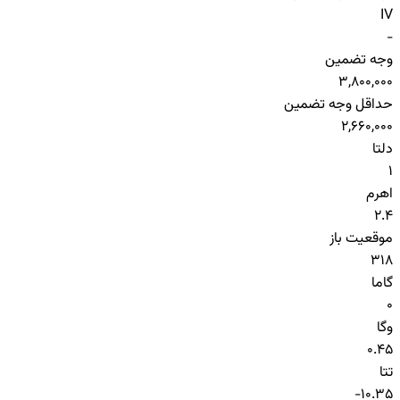
IV
-
وجه تضمین
3,800,000
حداقل وجه تضمین
2,660,000
دلتا
1
اهرم
2.4
موقعیت باز
318
گاما
0
وگا
0.45
تتا
-10.35