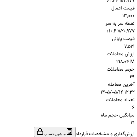
62.46 %
7,977
قیمت اعمال
13,000
نقطه سر به سر
↑
10.6 %
20,977
قیمت پایانی
7,519
ارزش معاملات
218.04 M
حجم معاملات
29
آخرین معامله
1405/05/14 12:22
تعداد معاملات
6
میانگین حجم ماه
21
ارزش‌گذاری و مشخصات قرارداد
ماشین‌حساب