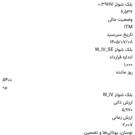
بلک شولز HV
0.39
6,536
وضعیت مالی
ITM
تاریخ سررسید
1405/07/08
بلک شولز W_IV_SE
اندازه قرارداد
1,000
روز مانده
ت
54
م
0
بلک شولز W_IV
ارزش ذاتی
5,970
ارزش زمانی
2,007
نوسان، یونانی‌ها و تضمین