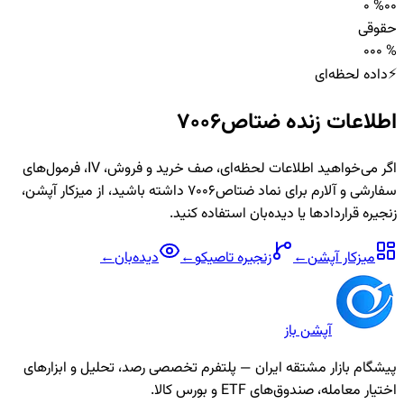
0 %
0
0
حقوقی
0
0
0 %
⚡
داده لحظه‌ای
اطلاعات زنده
ضتاص7006
اگر می‌خواهید اطلاعات لحظه‌ای، صف خرید و فروش، IV، فرمول‌های
سفارشی و آلارم برای نماد
ضتاص7006
داشته باشید، از میزکار آپشن،
زنجیره قراردادها یا دیده‌بان استفاده کنید.
میزکار آپشن
←
زنجیره
تاصیکو
←
دیده‌بان
←
آپشن باز
پیشگام بازار مشتقه ایران — پلتفرم تخصصی رصد، تحلیل و ابزارهای
اختیار معامله، صندوق‌های ETF و بورس کالا.