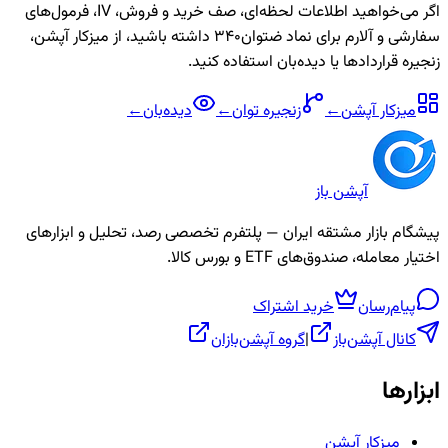
اگر می‌خواهید اطلاعات لحظه‌ای، صف خرید و فروش، IV، فرمول‌های
سفارشی و آلارم برای نماد
ضتوان340
داشته باشید، از میزکار آپشن،
زنجیره قراردادها یا دیده‌بان استفاده کنید.
میزکار آپشن
←
زنجیره
توان
←
دیده‌بان
←
آپشن باز
پیشگام بازار مشتقه ایران — پلتفرم تخصصی رصد، تحلیل و ابزارهای
اختیار معامله، صندوق‌های ETF و بورس کالا.
پیام‌رسان
خرید اشتراک
کانال آپشن‌باز
|
گروه آپشن‌بازان
ابزارها
میزکار آپشن