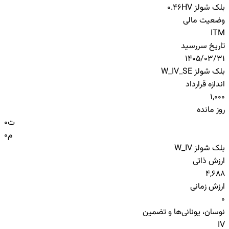
بلک شولز HV
0.46
وضعیت مالی
ITM
تاریخ سررسید
1405/03/31
بلک شولز W_IV_SE
اندازه قرارداد
1,000
روز مانده
ت
0
م
0
بلک شولز W_IV
ارزش ذاتی
4,688
ارزش زمانی
0
نوسان، یونانی‌ها و تضمین
IV