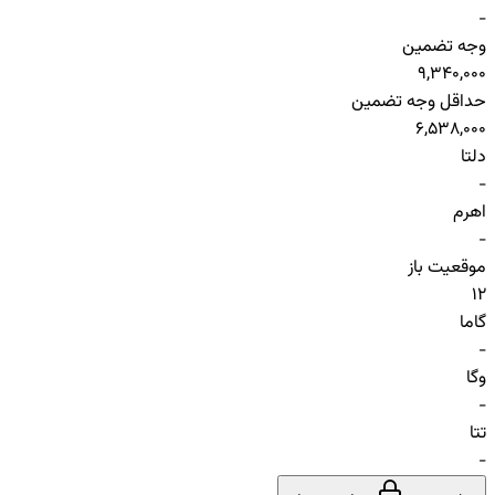
-
وجه تضمین
9,340,000
حداقل وجه تضمین
6,538,000
دلتا
-
اهرم
-
موقعیت باز
12
گاما
-
وگا
-
تتا
-