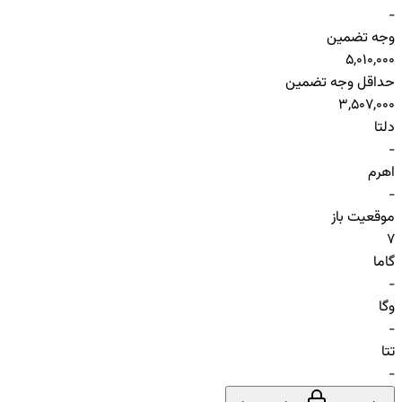
-
وجه تضمین
5,010,000
حداقل وجه تضمین
3,507,000
دلتا
-
اهرم
-
موقعیت باز
7
گاما
-
وگا
-
تتا
-