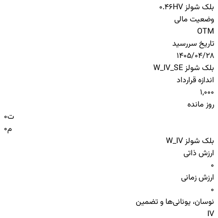
بلک شولز HV
0.46
وضعیت مالی
OTM
تاریخ سررسید
1405/04/28
بلک شولز W_IV_SE
اندازه قرارداد
1,000
روز مانده
ت
0
م
0
بلک شولز W_IV
ارزش ذاتی
0
ارزش زمانی
0
نوسان، یونانی‌ها و تضمین
IV