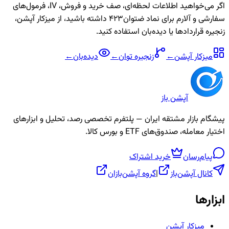
اگر می‌خواهید اطلاعات لحظه‌ای، صف خرید و فروش، IV، فرمول‌های
سفارشی و آلارم برای نماد
ضتوان423
داشته باشید، از میزکار آپشن،
زنجیره قراردادها یا دیده‌بان استفاده کنید.
میزکار آپشن
←
زنجیره
توان
←
دیده‌بان
←
آپشن باز
پیشگام بازار مشتقه ایران — پلتفرم تخصصی رصد، تحلیل و ابزارهای
اختیار معامله، صندوق‌های ETF و بورس کالا.
پیام‌رسان
خرید اشتراک
کانال آپشن‌باز
|
گروه آپشن‌بازان
ابزارها
میزکار آپشن