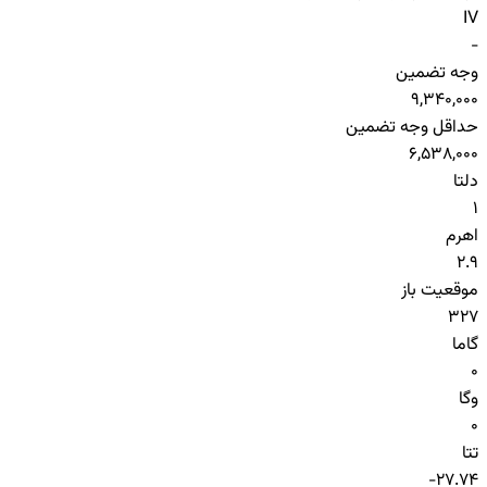
IV
-
وجه تضمین
9,340,000
حداقل وجه تضمین
6,538,000
دلتا
1
اهرم
2.9
موقعیت باز
327
گاما
0
وگا
0
تتا
-27.74