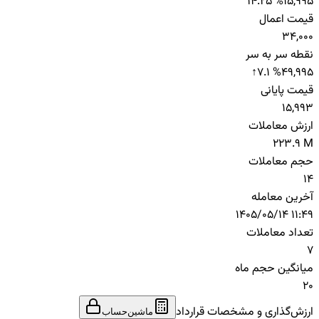
14.25 %
15,995
قیمت اعمال
34,000
نقطه سر به سر
↑
7.1 %
49,995
قیمت پایانی
15,993
ارزش معاملات
223.9 M
حجم معاملات
14
آخرین معامله
1405/05/14 11:49
تعداد معاملات
7
میانگین حجم ماه
20
ارزش‌گذاری و مشخصات قرارداد
ماشین‌حساب