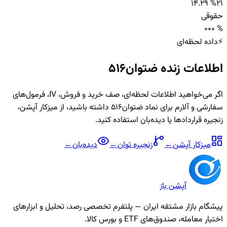
14.29 %
2
1
حقوقی
0
0
0 %
⚡
داده لحظه‌ای
اطلاعات زنده
ضتوان516
اگر می‌خواهید اطلاعات لحظه‌ای، صف خرید و فروش، IV، فرمول‌های
سفارشی و آلارم برای نماد
ضتوان516
داشته باشید، از میزکار آپشن،
زنجیره قراردادها یا دیده‌بان استفاده کنید.
میزکار آپشن
←
زنجیره
توان
←
دیده‌بان
←
آپشن باز
پیشگام بازار مشتقه ایران — پلتفرم تخصصی رصد، تحلیل و ابزارهای
اختیار معامله، صندوق‌های ETF و بورس کالا.