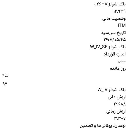
بلک شولز HV
0.46
12,939
وضعیت مالی
ITM
تاریخ سررسید
1405/05/25
بلک شولز W_IV_SE
اندازه قرارداد
1,000
روز مانده
ت
9
م
0
بلک شولز W_IV
ارزش ذاتی
12,688
ارزش زمانی
3,307
نوسان، یونانی‌ها و تضمین