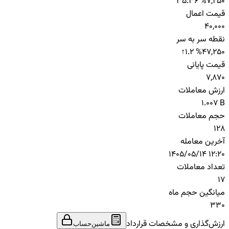
35.36 %
7,250
قیمت اعمال
40,000
نقطه سر به سر
↑
1.2 %
47,250
قیمت پایانی
7,870
ارزش معاملات
1.007 B
حجم معاملات
128
آخرین معامله
1405/05/14 12:20
تعداد معاملات
17
میانگین حجم ماه
330
ارزش‌گذاری و مشخصات قرارداد
ماشین‌حساب