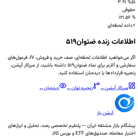
3.91 %
5
1
حقوقی
1
2
1.56 %
⚡
داده لحظه‌ای
اطلاعات زنده
ضتوان519
اگر می‌خواهید اطلاعات لحظه‌ای، صف خرید و فروش، IV، فرمول‌های
سفارشی و آلارم برای نماد
ضتوان519
داشته باشید، از میزکار آپشن،
زنجیره قراردادها یا دیده‌بان استفاده کنید.
میزکار آپشن
←
زنجیره
توان
←
دیده‌بان
←
آپشن باز
پیشگام بازار مشتقه ایران — پلتفرم تخصصی رصد، تحلیل و ابزارهای
اختیار معامله، صندوق‌های ETF و بورس کالا.