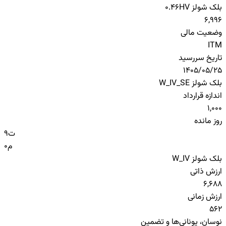
بلک شولز HV
0.46
6,996
وضعیت مالی
ITM
تاریخ سررسید
1405/05/25
بلک شولز W_IV_SE
اندازه قرارداد
1,000
روز مانده
ت
9
م
0
بلک شولز W_IV
ارزش ذاتی
6,688
ارزش زمانی
562
نوسان، یونانی‌ها و تضمین