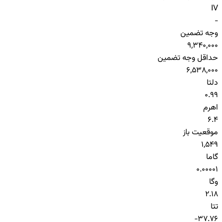
IV
-
وجه تضمین
9,340,000
حداقل وجه تضمین
6,538,000
دلتا
0.99
اهرم
6.4
موقعیت باز
1,549
گاما
0.00001
وگا
2.18
تتا
-37.76