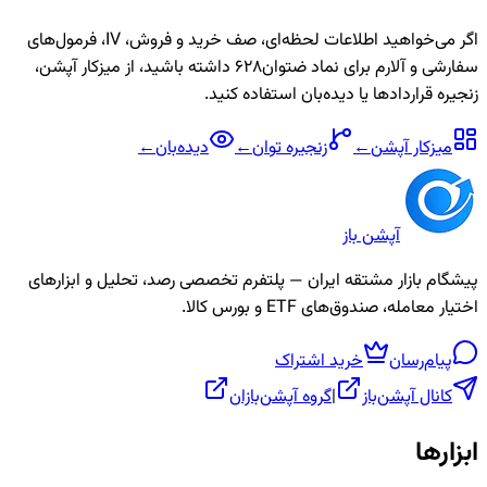
اگر می‌خواهید اطلاعات لحظه‌ای، صف خرید و فروش، IV، فرمول‌های
سفارشی و آلارم برای نماد
ضتوان628
داشته باشید، از میزکار آپشن،
زنجیره قراردادها یا دیده‌بان استفاده کنید.
میزکار آپشن
←
زنجیره
توان
←
دیده‌بان
←
آپشن باز
پیشگام بازار مشتقه ایران — پلتفرم تخصصی رصد، تحلیل و ابزارهای
اختیار معامله، صندوق‌های ETF و بورس کالا.
پیام‌رسان
خرید اشتراک
کانال آپشن‌باز
|
گروه آپشن‌بازان
ابزارها