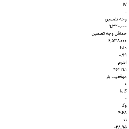
IV
-
وجه تضمین
9,340,000
حداقل وجه تضمین
6,538,000
دلتا
0.99
اهرم
46221.1
موقعیت باز
0
گاما
0
وگا
4.68
تتا
-28.95