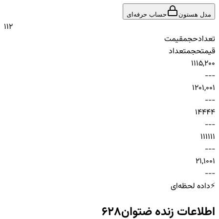
مدل هستون
حساب حرفه‌ای
1
1
2
تعداد
حجم
قیمت
قیمت
حجم
تعداد
1
1
15,200
-
-
-
1
20
1,001
-
-
-
1
44
44
-
-
-
1
111
11
-
-
-
2
1,100
1
-
-
-
⚡
داده لحظه‌ای
اطلاعات زنده
ضتوان628