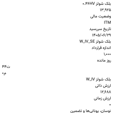
بلک شولز HV
0.46
13,925
وضعیت مالی
ITM
تاریخ سررسید
1405/06/29
بلک شولز W_IV_SE
اندازه قرارداد
1,000
روز مانده
ت
44
م
0
بلک شولز W_IV
ارزش ذاتی
12,688
ارزش زمانی
0
نوسان، یونانی‌ها و تضمین