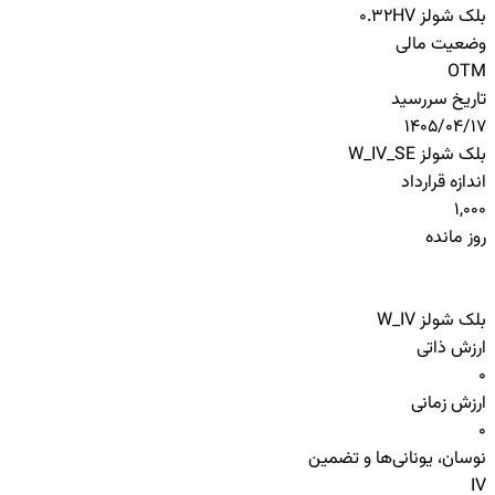
بلک شولز HV
0.32
وضعیت مالی
OTM
تاریخ سررسید
1405/04/17
بلک شولز W_IV_SE
اندازه قرارداد
1,000
روز مانده
بلک شولز W_IV
ارزش ذاتی
0
ارزش زمانی
0
نوسان، یونانی‌ها و تضمین
IV