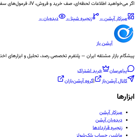
اگر می‌خواهید اطلاعات لحظه‌ای، صف خرید و فروش، IV، فرمول‌های سفارشی و آلارم برای نماد
میزکار آپشن
←
زنجیره
شپنا
←
دیده‌بان
←
آپشن باز
پیشگام بازار مشتقه ایران — پلتفرم تخصصی رصد، تحلیل و ابزارهای اختیار معامله، ص
پیام‌رسان
خرید اشتراک
کانال آپشن‌باز
|
گروه آپشن‌بازان
ابزارها
میزکار آپشن
دیده‌بان آپشن
زنجیره قراردادها
ماشین حساب بلک‌شولز