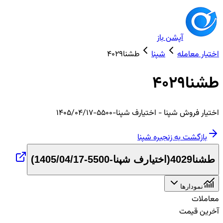
آپشن باز
اختیار معامله
شپنا
طشنا4029
طشنا4029
اختیار
فروش
شپنا
- اختیارف شپنا-5500-1405/04/17
بازگشت به زنجیره
شپنا
طشنا4029
(
اختیارف شپنا-5500-1405/04/17
)
نمودارها
معاملات
آخرین قیمت