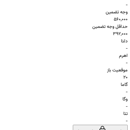
-
وجه تضمین
560,000
حداقل وجه تضمین
392,000
دلتا
-
اهرم
-
موقعیت باز
20
گاما
-
وگا
-
تتا
-