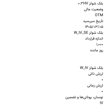
بلک شولز HV
0.3
وضعیت مالی
OTM
تاریخ سررسید
1405/03/05
بلک شولز W_IV_SE
اندازه قرارداد
1,000
روز مانده
بلک شولز W_IV
ارزش ذاتی
0
ارزش زمانی
0
نوسان، یونانی‌ها و تضمین
IV