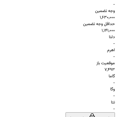
-
وجه تضمین
1,630,000
حداقل وجه تضمین
1,141,000
دلتا
-
اهرم
-
موقعیت باز
7,493
گاما
-
وگا
-
تتا
-