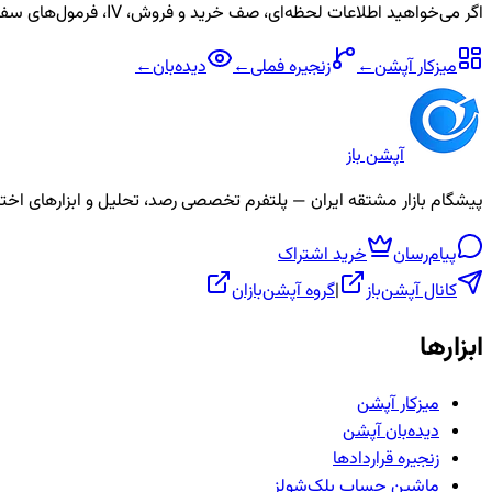
اگر می‌خواهید اطلاعات لحظه‌ای، صف خرید و فروش، IV، فرمول‌های سفارشی و آلارم برای نماد
میزکار آپشن
←
زنجیره
فملی
←
دیده‌بان
←
آپشن باز
پیشگام بازار مشتقه ایران — پلتفرم تخصصی رصد، تحلیل و ابزارهای اختیار معامله، ص
پیام‌رسان
خرید اشتراک
کانال آپشن‌باز
|
گروه آپشن‌بازان
ابزارها
میزکار آپشن
دیده‌بان آپشن
زنجیره قراردادها
ماشین حساب بلک‌شولز