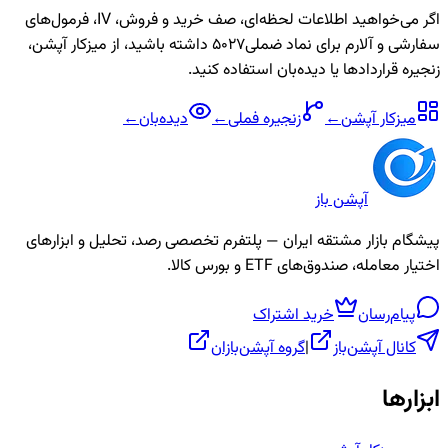
اگر می‌خواهید اطلاعات لحظه‌ای، صف خرید و فروش، IV، فرمول‌های
سفارشی و آلارم برای نماد
ضملی5027
داشته باشید، از میزکار آپشن،
زنجیره قراردادها یا دیده‌بان استفاده کنید.
میزکار آپشن
←
زنجیره
فملی
←
دیده‌بان
←
آپشن باز
پیشگام بازار مشتقه ایران — پلتفرم تخصصی رصد، تحلیل و ابزارهای
اختیار معامله، صندوق‌های ETF و بورس کالا.
پیام‌رسان
خرید اشتراک
کانال آپشن‌باز
|
گروه آپشن‌بازان
ابزارها