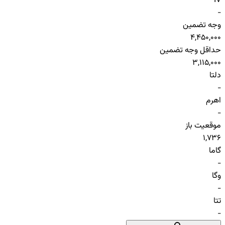
IV
-
وجه تضمین
4,450,000
حداقل وجه تضمین
3,115,000
دلتا
-
اهرم
-
موقعیت باز
1,736
گاما
-
وگا
-
تتا
-