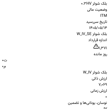
بلک شولز HV
0.3
وضعیت مالی
ITM
تاریخ سررسید
1405/05/14
بلک شولز W_IV_SE
اندازه قرارداد
1,371
روز مانده
ت
0
م
0
بلک شولز W_IV
ارزش ذاتی
7,069
ارزش زمانی
0
نوسان، یونانی‌ها و تضمین