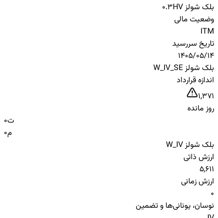
بلک شولز HV
0.3
وضعیت مالی
ITM
تاریخ سررسید
1405/05/14
بلک شولز W_IV_SE
اندازه قرارداد
1,371
روز مانده
ت
0
م
0
بلک شولز W_IV
ارزش ذاتی
5,611
ارزش زمانی
0
نوسان، یونانی‌ها و تضمین