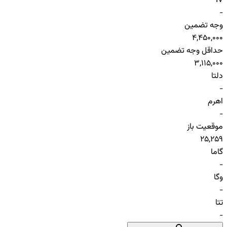
IV
-
وجه تضمین
4,450,000
حداقل وجه تضمین
3,115,000
دلتا
-
اهرم
-
موقعیت باز
25,259
گاما
-
وگا
-
تتا
-