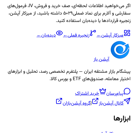
اگر می‌خواهید اطلاعات لحظه‌ای، صف خرید و فروش، IV، فرمول‌های
سفارشی و آلارم برای نماد
ضملی5029
داشته باشید، از میزکار آپشن،
زنجیره قراردادها یا دیده‌بان استفاده کنید.
میزکار آپشن
←
زنجیره
فملی
←
دیده‌بان
←
آپشن باز
پیشگام بازار مشتقه ایران — پلتفرم تخصصی رصد، تحلیل و ابزارهای
اختیار معامله، صندوق‌های ETF و بورس کالا.
پیام‌رسان
خرید اشتراک
کانال آپشن‌باز
|
گروه آپشن‌بازان
ابزارها