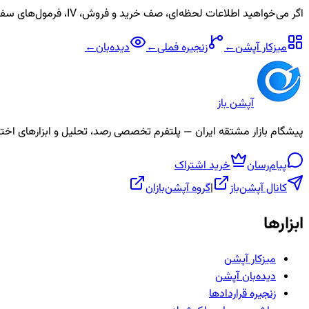
اگر می‌خواهید اطلاعات لحظه‌ای، صف خرید و فروش، IV، فرمول‌های سفارشی و آلارم برای نماد
میزکار آپشن
←
زنجیره
فملی
←
دیده‌بان
←
آپشن باز
پیشگام بازار مشتقه ایران — پلتفرم تخصصی رصد، تحلیل و ابزارهای اختیار معامله، ص
پیام‌رسان
خرید اشتراک
کانال آپشن‌باز
|
گروه آپشن‌بازان
ابزارها
میزکار آپشن
دیده‌بان آپشن
زنجیره قراردادها