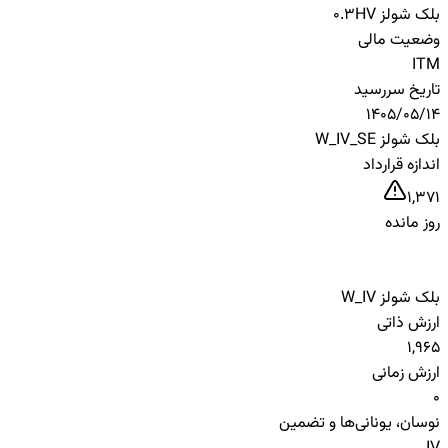
بلک شولز HV
0.3
وضعیت مالی
ITM
تاریخ سررسید
1405/05/14
بلک شولز W_IV_SE
اندازه قرارداد
1,371
روز مانده
بلک شولز W_IV
ارزش ذاتی
1,965
ارزش زمانی
0
نوسان، یونانی‌ها و تضمین