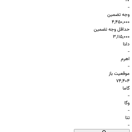
IV
-
وجه تضمین
4,450,000
حداقل وجه تضمین
3,115,000
دلتا
-
اهرم
-
موقعیت باز
74,404
گاما
-
وگا
-
تتا
-