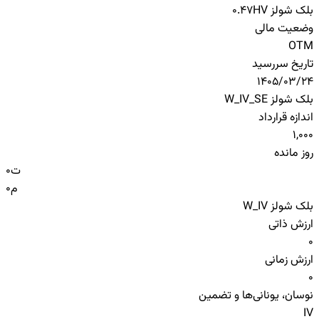
بلک شولز HV
0.47
وضعیت مالی
OTM
تاریخ سررسید
1405/03/24
بلک شولز W_IV_SE
اندازه قرارداد
1,000
روز مانده
ت
0
م
0
بلک شولز W_IV
ارزش ذاتی
0
ارزش زمانی
0
نوسان، یونانی‌ها و تضمین
IV