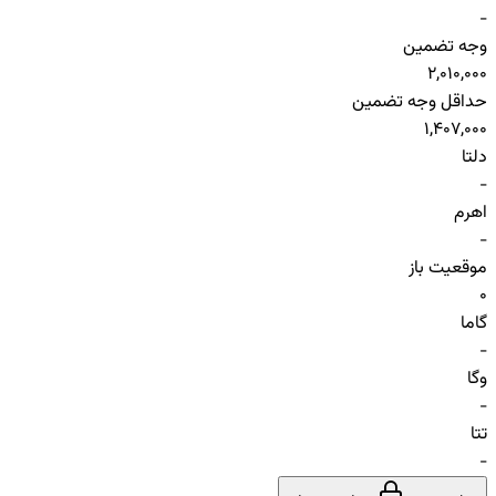
-
وجه تضمین
2,010,000
حداقل وجه تضمین
1,407,000
دلتا
-
اهرم
-
موقعیت باز
0
گاما
-
وگا
-
تتا
-