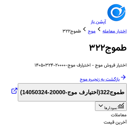
آپشن باز
اختیار معامله
موج
طموج322
طموج322
اختیار
فروش
موج
- اختیارف موج-20000-14050324
بازگشت به زنجیره
موج
طموج322
(
اختیارف موج-20000-14050324
)
نمودارها
معاملات
آخرین قیمت