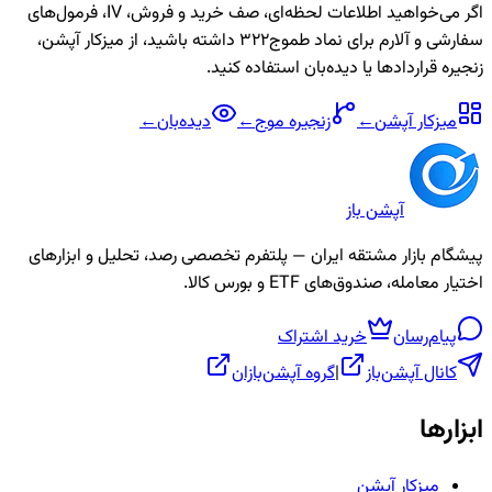
اگر می‌خواهید اطلاعات لحظه‌ای، صف خرید و فروش، IV، فرمول‌های
سفارشی و آلارم برای نماد
طموج322
داشته باشید، از میزکار آپشن،
زنجیره قراردادها یا دیده‌بان استفاده کنید.
میزکار آپشن
←
زنجیره
موج
←
دیده‌بان
←
آپشن باز
پیشگام بازار مشتقه ایران — پلتفرم تخصصی رصد، تحلیل و ابزارهای
اختیار معامله، صندوق‌های ETF و بورس کالا.
پیام‌رسان
خرید اشتراک
کانال آپشن‌باز
|
گروه آپشن‌بازان
ابزارها
میزکار آپشن