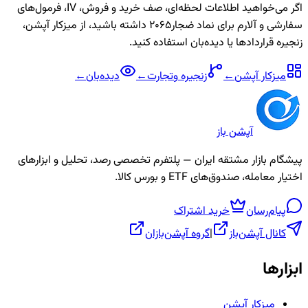
اگر می‌خواهید اطلاعات لحظه‌ای، صف خرید و فروش، IV، فرمول‌های
سفارشی و آلارم برای نماد
ضجار2065
داشته باشید، از میزکار آپشن،
زنجیره قراردادها یا دیده‌بان استفاده کنید.
میزکار آپشن
←
زنجیره
وتجارت
←
دیده‌بان
←
آپشن باز
پیشگام بازار مشتقه ایران — پلتفرم تخصصی رصد، تحلیل و ابزارهای
اختیار معامله، صندوق‌های ETF و بورس کالا.
پیام‌رسان
خرید اشتراک
کانال آپشن‌باز
|
گروه آپشن‌بازان
ابزارها
میزکار آپشن