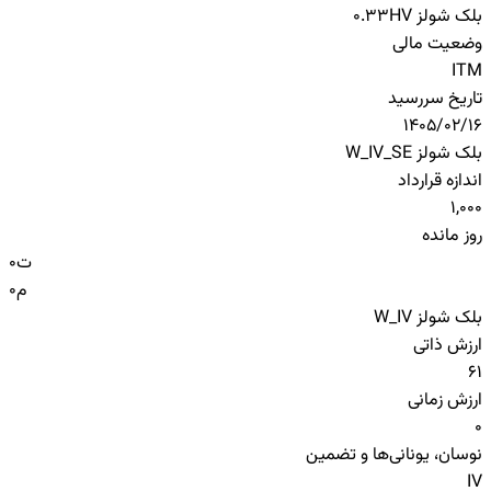
بلک شولز HV
0.33
وضعیت مالی
ITM
تاریخ سررسید
1405/02/16
بلک شولز W_IV_SE
اندازه قرارداد
1,000
روز مانده
ت
0
م
0
بلک شولز W_IV
ارزش ذاتی
61
ارزش زمانی
0
نوسان، یونانی‌ها و تضمین
IV