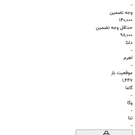
-
وجه تضمین
140,000
حداقل وجه تضمین
98,000
دلتا
-
اهرم
-
موقعیت باز
1,447
گاما
-
وگا
-
تتا
-