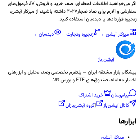
اگر می‌خواهید اطلاعات لحظه‌ای، صف خرید و فروش، IV، فرمول‌های
سفارشی و آلارم برای نماد
ضجار4027
داشته باشید، از میزکار آپشن،
زنجیره قراردادها یا دیده‌بان استفاده کنید.
میزکار آپشن
←
زنجیره
وتجارت
←
دیده‌بان
←
آپشن باز
پیشگام بازار مشتقه ایران — پلتفرم تخصصی رصد، تحلیل و ابزارهای
اختیار معامله، صندوق‌های ETF و بورس کالا.
پیام‌رسان
خرید اشتراک
کانال آپشن‌باز
|
گروه آپشن‌بازان
ابزارها
میزکار آپشن