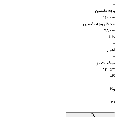
-
وجه تضمین
140,000
حداقل وجه تضمین
98,000
دلتا
-
اهرم
-
موقعیت باز
43,153
گاما
-
وگا
-
تتا
-