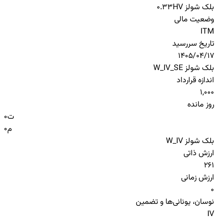
بلک شولز HV
0.33
وضعیت مالی
ITM
تاریخ سررسید
1405/04/17
بلک شولز W_IV_SE
اندازه قرارداد
1,000
روز مانده
ت
0
م
0
بلک شولز W_IV
ارزش ذاتی
261
ارزش زمانی
0
نوسان، یونانی‌ها و تضمین
IV