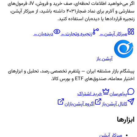
اگر می‌خواهید اطلاعات لحظه‌ای، صف خرید و فروش، IV، فرمول‌های
سفارشی و آلارم برای نماد
ضجار4031
داشته باشید، از میزکار آپشن،
زنجیره قراردادها یا دیده‌بان استفاده کنید.
میزکار آپشن
←
زنجیره
وتجارت
←
دیده‌بان
←
آپشن باز
پیشگام بازار مشتقه ایران — پلتفرم تخصصی رصد، تحلیل و ابزارهای
اختیار معامله، صندوق‌های ETF و بورس کالا.
پیام‌رسان
خرید اشتراک
کانال آپشن‌باز
|
گروه آپشن‌بازان
ابزارها
میزکار آپشن