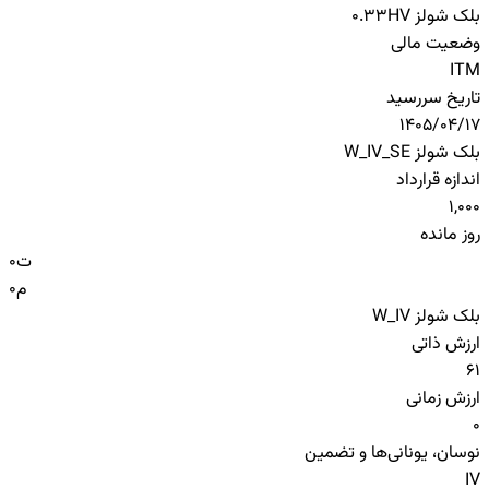
بلک شولز HV
0.33
وضعیت مالی
ITM
تاریخ سررسید
1405/04/17
بلک شولز W_IV_SE
اندازه قرارداد
1,000
روز مانده
ت
0
م
0
بلک شولز W_IV
ارزش ذاتی
61
ارزش زمانی
0
نوسان، یونانی‌ها و تضمین
IV