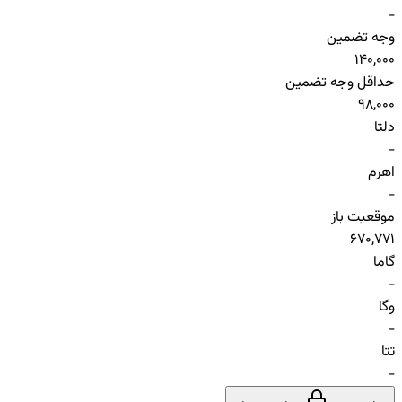
-
وجه تضمین
140,000
حداقل وجه تضمین
98,000
دلتا
-
اهرم
-
موقعیت باز
670,771
گاما
-
وگا
-
تتا
-