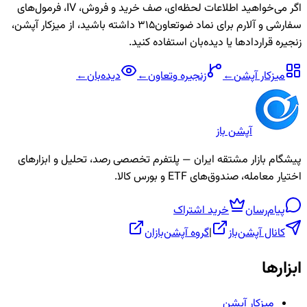
اگر می‌خواهید اطلاعات لحظه‌ای، صف خرید و فروش، IV، فرمول‌های
سفارشی و آلارم برای نماد
ضوتعاون315
داشته باشید، از میزکار آپشن،
زنجیره قراردادها یا دیده‌بان استفاده کنید.
میزکار آپشن
←
زنجیره
وتعاون
←
دیده‌بان
←
آپشن باز
پیشگام بازار مشتقه ایران — پلتفرم تخصصی رصد، تحلیل و ابزارهای
اختیار معامله، صندوق‌های ETF و بورس کالا.
پیام‌رسان
خرید اشتراک
کانال آپشن‌باز
|
گروه آپشن‌بازان
ابزارها
میزکار آپشن