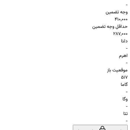
-
وجه تضمین
410,000
حداقل وجه تضمین
287,000
دلتا
-
اهرم
-
موقعیت باز
517
گاما
-
وگا
-
تتا
-