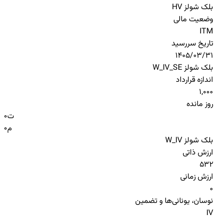
بلک شولز HV
وضعیت مالی
ITM
تاریخ سررسید
1405/03/31
بلک شولز W_IV_SE
اندازه قرارداد
1,000
روز مانده
ت
0
م
0
بلک شولز W_IV
ارزش ذاتی
532
ارزش زمانی
0
نوسان، یونانی‌ها و تضمین
IV